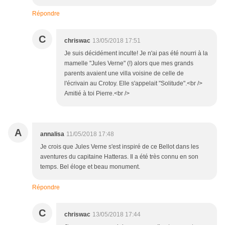
Répondre
C
chriswac
13/05/2018 17:51
Je suis décidément inculte! Je n'ai pas été nourri à la
mamelle "Jules Verne" (!) alors que mes grands
parents avaient une villa voisine de celle de
l'écrivain au Crotoy. Elle s'appelait "Solitude".<br />
Amitié à toi Pierre.<br />
A
annalisa
11/05/2018 17:48
Je crois que Jules Verne s'est inspiré de ce Bellot dans les
aventures du capitaine Hatteras. Il a été très connu en son
temps. Bel éloge et beau monument.
Répondre
C
chriswac
13/05/2018 17:44