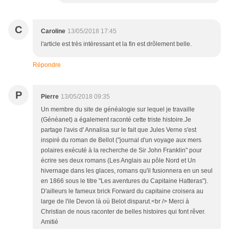
C
Caroline
13/05/2018 17:45
l'article est très intéressant et la fin est drôlement belle.
Répondre
P
Pierre
13/05/2018 09:35
Un membre du site de généalogie sur lequel je travaille
(Généanet) a également raconté cette triste histoire.Je
partage l'avis d' Annalisa sur le fait que Jules Verne s'est
inspiré du roman de Bellot ("journal d'un voyage aux mers
polaires exécuté à la recherche de Sir John Franklin" pour
écrire ses deux romans (Les Anglais au pôle Nord et Un
hivernage dans les glaces, romans qu'il fusionnera en un seul
en 1866 sous le titre "Les aventures du Capitaine Hatteras").
D'ailleurs le fameux brick Forward du capitaine croisera au
large de l'ile Devon là où Belot disparut.<br /> Merci à
Christian de nous raconter de belles histoires qui font rêver.
Amitié