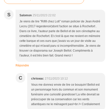
S
Salomon
25/11/2023 22:02
Je viens de lire "Rififi chez Loti" roman policier de Jean André
Lecru (2017-legestenoir)dont l'action se situe à Rochefort .
Dans ce livre, l'auteur parle de Bellot et de son cénotaphe au
cimetière de Rochefort. Et c'est là que me revient en mémoire
cette barque et ces ours que j'avais vu un jour de visite au
cimetière et qui m'avait paru si incompréhensible. Je viens de
trouver ce diaporama sur Joseph Bellot. Compliments à
l'auteur, il est très bien fait. Grand merci !
Répondre
C
chriswac
27/11/2023 10:12
Vous me donnez envie de lire ce bouquin! Bellot est
un personnage hors du commun et son monument
funéraire une curiosité grandiose! La ville devrait se
préoccuper de sa conservation car les vents
atlantiques ne le ménagent pas!<br /> Cordialement