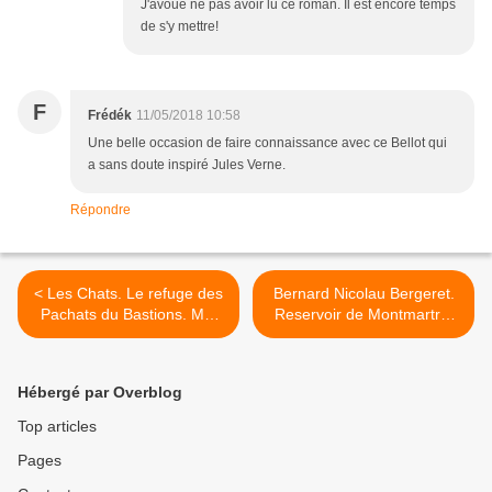
J'avoue ne pas avoir lu ce roman. Il est encore temps
de s'y mettre!
F
Frédék
11/05/2018 10:58
Une belle occasion de faire connaissance avec ce Bellot qui
a sans doute inspiré Jules Verne.
Répondre
< Les Chats. Le refuge des
Bernard Nicolau Bergeret.
Pachats du Bastions. Mai
Reservoir de Montmartre.
2018. Le Château d'Oléron.
Exposition photos. >
Hébergé par Overblog
Top articles
Pages