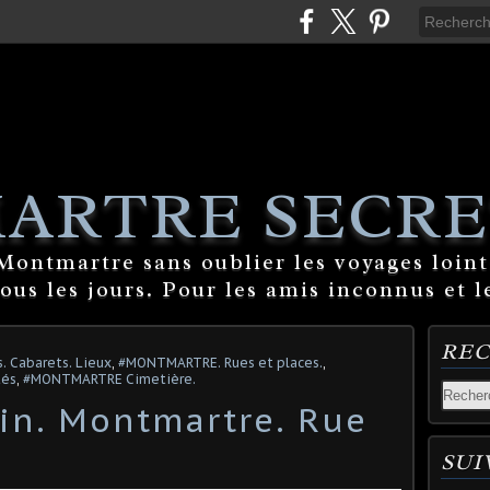
ARTRE SECRE
ontmartre sans oublier les voyages lointa
tous les jours. Pour les amis inconnus et l
RE
Cabarets. Lieux
,
#MONTMARTRE. Rues et places.
,
tés
,
#MONTMARTRE Cimetière.
rin. Montmartre. Rue
SUI