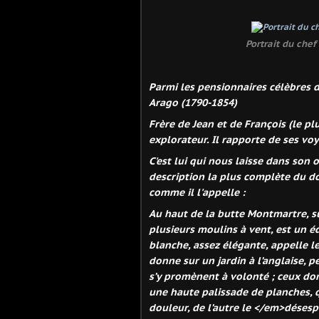
Portrait du che
Parmi les pensionnaires célèbres 
Arago (1790-1854)
Frère de Jean et de François (le plus
explorateur. Il rapporte de ses v
C'est lui qui nous laisse dans son 
desc
ription la plus complète du d
comme i
l l'appelle :
Au ha
ut de la butte Montmartre, s
plusieurs moulins à vent, est un é
blanche, assez élégante, appelle le
donne sur un jardin à l’anglaise, pe
s’y promènent à volonté ; ceux don
une haute palissade de planches, qu
douleur, de l’autre le <
/em>désespoi