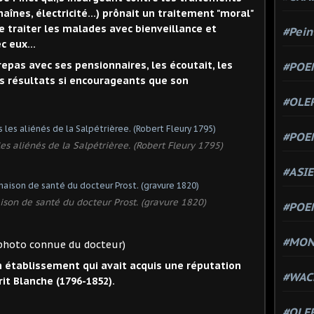
aînes, électricité...) prônait un traitement "moral"
 de traiter les malades avec bienveillance et
#Pein
c eux...
epas avec ses pensionnaires, les écoutait, les
#POEM
des résultats si encourageants que son
#OLE
#POE
les aliénés de la Salpétrièree. (Robert Fleury 1795)
#ASIE
aison de santé du docteur Prost. (gravure 1820)
#POE
#MONT
n établissement qui avait acquis une réputation
#WAC
rit Blanche (1796-1852).
#OLER