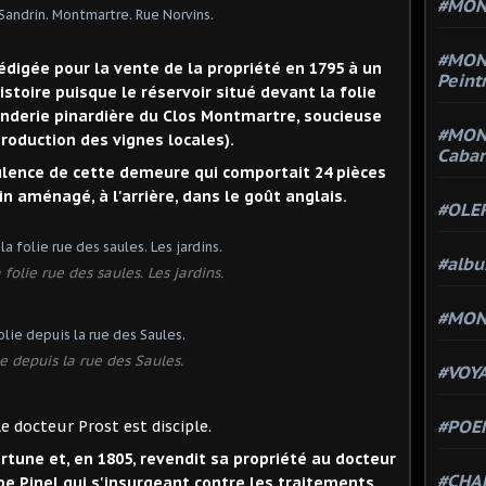
#MONT
#MON
édigée pour la vente de la propriété en 1795 à un
Peint
histoire puisque le réservoir situé devant la folie
nderie pinardière du Clos Montmartre, soucieuse
#MON
roduction des vignes locales).
Cabar
ulence de cette demeure qui comportait 24 pièces
in aménagé, à l'arrière, dans le goût anglais.
#OLE
#alb
 folie rue des saules. Les jardins.
#MON
ie depuis la rue des Saules.
#VOYA
#POEM
rtune et, en 1805, revendit sa propriété au docteur
#CHA
ippe Pinel qui,s'insurgeant contre les traitements