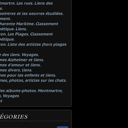
martre. Les rues. Liens des
s.
 peintres et les oeuvres étudiées.
ement.
Charente Maritime. Classement
étique. Liens.
ron. Les Plages. Classement
étique.
ron. Liste des articles (hors plages
te des liens. Voyages.
mes Alzheimer et liens.
mes d'amour et liens.
mes divers. liens.
es pour les enfants et liens.
mes, photos, articles sur les chats.
des albums-photos. Montmartre,
, Voyages
t
ÉGORIES