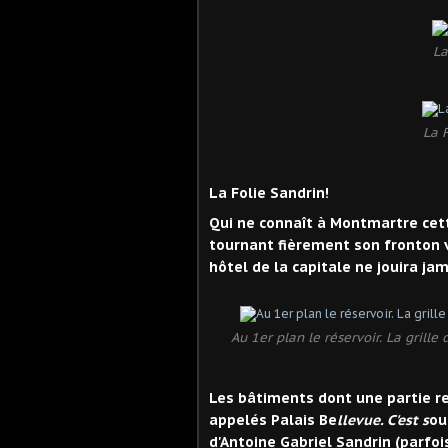
La
La 
La Folie Sandrin!
Qui ne connaît à Montmartre cett
tournant fièrement son fronton v
hôtel de la capitale ne jouira jam
Au 1er plan le réservoir. La grille 
Les bâtiments dont une partie r
appelés Palais Be
llevue. C'est s
ou
d'Antoine Gabriel Sandrin (parfoi