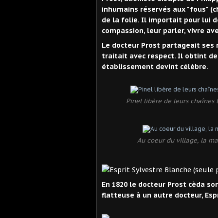
inhumains réservés aux "fous" (ch
de la folie. Il importait pour lui
compassion, leur parler, vivre ave
Le docteur Prost partageait ses r
traitait avec respect. Il obtint 
établissement devint célèbre.
Pinel libère de leurs chaînes 
Au coeur du village, la m
En 1820 le docteur Prost cèda so
flatteuse à un autre docteur, Esp