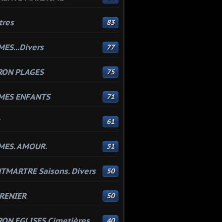
tres
83
ES...Divers
77
RON PLAGES
75
MES ENFANTS
71
61
MES. AMOUR.
51
MARTRE Saisons. Divers
50
RENIER
50
ON EGLISES Cimetières
40