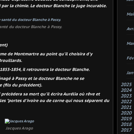
 par la chimie. Le docteur Blanche le juge incurable.
Mai
anté du docteur Blanche à Passy.
Avri
Mar
rme de Montmartre au point qu'il choisira d'y
Fév
rouillards.
1853-1854, il retrouvera le docteur Blanche.
Jan
nagé à Passy et le docteur Blanche ne se
2025
 (fils du précédent).
2024
 précèdera sa mort qu'il écrira Aurélia o
ù rêve
et
2023
les "portes d
'ivoire ou de corne qui nous séparent du
2022
2021
2020
2019
2018
Jacques Arago
2017