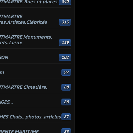
MARTRE. Rues et places.
340
TMARTRE
res.Artistes.Clébrités
313
TMARTRE Monuments.
ets. Lieux
159
RON
102
um
97
TMARTRE Cimetière.
88
GES...
88
ES Chats.. photos..articles
87
RENTE MARITIME
83