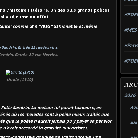
ans l'histoire littéraire. Un des plus grands poètes
#POEM
al y séjourna en effet
lante" comme u
ne "villa fas
hionable et même
#MES
#Pari
Sandrin. Entrée 22 rue Norvins.
#POE
Utrillo (1910)
ARC
2026
Aoû
la Folie Sandrin. La maison lui paraît luxueuse, en
liénés où les malades sont à peine mieux traités que
vés que le poète n'aurait jamais pu y payer sa pension
Juil
 n'avait acccordé la gratuité aux artistes.
niaco-dépressive doublée de schizophrénie, une
Jui