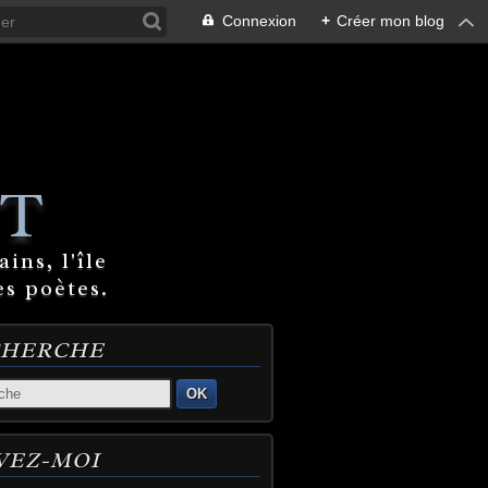
Connexion
+
Créer mon blog
T
ins, l'île
es poètes.
CHERCHE
OK
VEZ-MOI