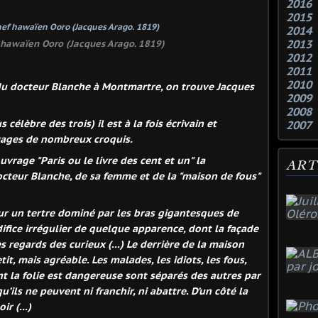
2016
2015
2014
2013
f hawaïen Ooro (Jacques Arago. 1819)
2012
2011
2010
du docteur Blanche à Montmartre, on trouve Jacques
2009
2008
 célèbre des trois) il est à la fois écrivain et
2007
oyages de nombreux croquis.
ouvrage "Paris ou
le livre des cent et un" la
ART
octeur Blanche, de sa femme et de la "maison de
fous"
ur un tertre dominé par les bras gigantesques de
difice irrégulier de quelque apparence, dont la façade
s regards des curieux (...) Le derrière de la maison
tit, mais agréable. Les malades, les idiots, les fous,
t la folie est dangereuse sont séparés des autres par
’ils ne peuvent ni franchir, ni abattre. D’un côté la
r (...)