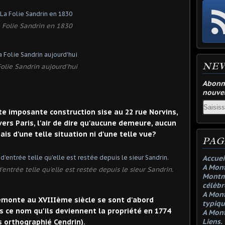
 Folie Sandrin en 1830
NE
Folie Sandrin aujourd'hui
Abonne
nouvea
Email
e imposante construction sise au 22 rue Norvins,
ers Paris, l'air de dire qu'aucune demeure, aucun
ais d'une telle situation ni d'une telle vue?
PAG
Accuei
A Mont
d'entrée telle qu'elle est restée depuis le sieur Sandrin.
Montma
célèbr
A Mont
emonte au XVIIIème siècle se sont d'abord
typiqu
s ce nom qu'ils deviennent la propriété en 1774
A Mont
Liens.
s orthographié Cendrin).