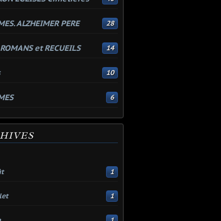
ES. ALZHEIMER PERE
28
 ROMANS et RECUEILS
14
s
10
MES
6
HIVES
t
1
let
1
n
1