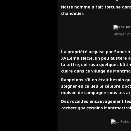
Notre homme a fait fortune dans 
chandelier.
Atelier d
La propriété acquise par Sandrin é
XVIIème siècle, un peu austère 
la lettre, qui rasa quelques bât
claire dans ce village de Montmar
Rappelons s'il en était besoin qu
soigner en ce lieu le célèbre Doct
maison de campagne sous les arb
Des rocailles ensauvageaient les
rochers que cert
ains Montmartrois