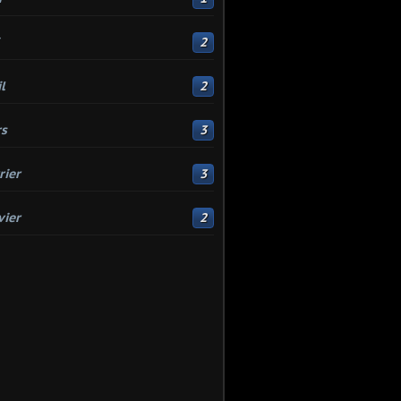
2
l
2
s
3
rier
3
vier
2