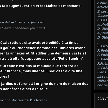
A Mont
la bougie! Il est en effet Maître et marchand
article
B. Les
Class
C. La 
alphab
u Maître Chandelier (ou cirier).
D. Olé
alphab
D. Olé
)
tait telle qu'elle avait été édifiée à la fin du
E. Lis
au goût du chandelier, homme des lumières avant
F. Poè
iments annexes et fit édifier une demeure vaste et
F. Poè
tre où elle fut appelée aussitôt "Folie Sandrin".
F. Poè
F.Poèm
e la folie n'est pas la maladie que tentera de
G. Poè
eur Blanche, mais une "feuillée" c'est à dire une
Liens.
res !
Liste 
Oléron
 jardins et furent à l'origine du nom de maison de
s
Contac
 donnèrent alors à la folie.
CAT