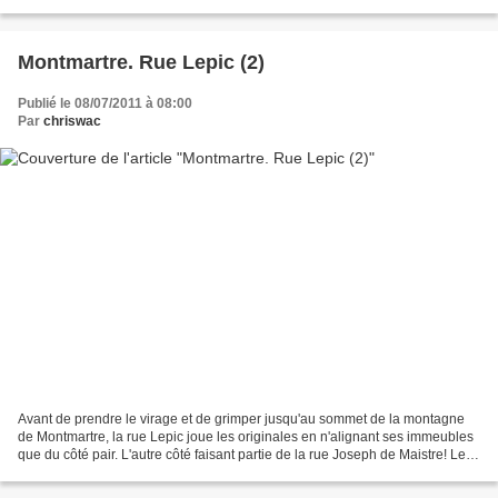
crête, sur les terrains de la Butte...
Montmartre. Rue Lepic (2)
Publié le 08/07/2011 à 08:00
Par
chriswac
Avant de prendre le virage et de grimper jusqu'au sommet de la montagne
de Montmartre, la rue Lepic joue les originales en n'alignant ses immeubles
que du côté pair. L'autre côté faisant partie de la rue Joseph de Maistre! Le
36 Quelques immeubles y sont...