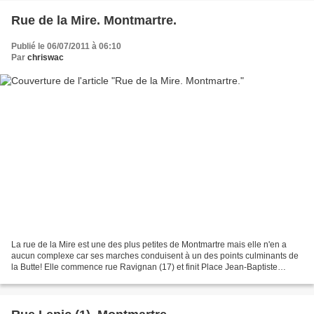
Rue de la Mire. Montmartre.
Publié le 06/07/2011 à 06:10
Par
chriswac
La rue de la Mire est une des plus petites de Montmartre mais elle n'en a
aucun complexe car ses marches conduisent à un des points culminants de
la Butte! Elle commence rue Ravignan (17) et finit Place Jean-Baptiste
Clément (5). Elle s'appelait jadis...