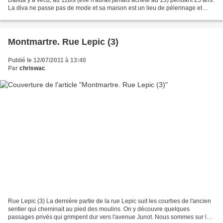
La diva ne passe pas de mode et sa maison est un lieu de pélerinage et
d'émotion! C'est dans cette maison...
Montmartre. Rue Lepic (3)
Publié le 12/07/2011 à 13:40
Par
chriswac
Rue Lepic (3) La dernière partie de la rue Lepic suit les courbes de l'ancien
sentier qui cheminait au pied des moulins. On y découvre quelques
passages privés qui grimpent dur vers l'avenue Junot. Nous sommes sur la