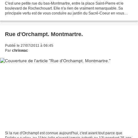
C'est une petite rue du bas-Montmartre, entre la place Saint-Pierre et le
boulevard de Rochechouart. Elle n'a rien de vraiment remarquable. Sa
principale vertu est de vous conduire au jardin du Sacré-Coeur en vous
permettant d'éviter la foire de la rue...
Rue d'Orchampt. Montmartre.
Publié le 27/07/2011 à 06:45
Par
chriswac
Si la rue d'Orchampt est connue aujourd'hui, c'est avant tout parce que
Dalida y a vécu, au 11bis (elle n'aurait jamais acheté au 13) pendant 25 ans.