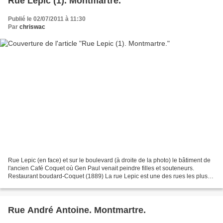
Rue Lepic (1). Montmartre.
Publié le 02/07/2011 à 11:30
Par
chriswac
Rue Lepic (en face) et sur le boulevard (à droite de la photo) le bâtiment de
l'ancien Café Coquet où Gen Paul venait peindre filles et souteneurs.
Restaurant boudard-Coquet (1889) La rue Lepic est une des rues les plus
connues de Montmartre... Elle part...
Rue André Antoine. Montmartre.