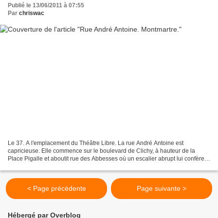
Publié le 13/06/2011 à 07:55
Par
chriswac
Le 37. A l'emplacement du Théâtre Libre. La rue André Antoine est
capricieuse. Elle commence sur le boulevard de Clichy, à hauteur de la
Place Pigalle et aboutit rue des Abbesses où un escalier abrupt lui confère
son petit air utrillesque et montmartrois......
< Page précédente
Page suivante >
Hébergé par Overblog