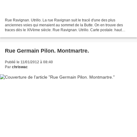
Rue Ravignan. Utrillo. La rue Ravignan suit le tracé d'une des plus
anciennes voies qui menaient au sommet de la Butte. On en trouve des
traces dès le XIVème siècle. Rue Ravignan. Utrillo. Carte postale. haut
Ravignan. C'était le chemin de Sacalie dont...
Rue Germain Pilon. Montmartre.
Publié le 11/01/2012 à 08:40
Par
chriswac