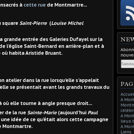
nsacrés à
cette rue
de Montmartre...
u square
Saint-Pierre
(
Louise Michel
NE
 la grande entrée des Galeries Dufayel sur la
de l'église Saint-Bernard en arrière-plan et à
Abonne
où habita Aristide Bruant.
nouvea
Email
 atelier dans la rue lorsqu'elle s'appelait
PAG
u'elle se présentait avant les grands travaux du
Accuei
A Mont
à où elle tourne à angle presque droit...
Montma
célèbr
ier de la rue
Sainte-Marie
(aujourd'hui
Paul
A Mon
 une idée de ce qu'était alors cette campagne
lieux 
e Montmartre.
A Mont
Liens.