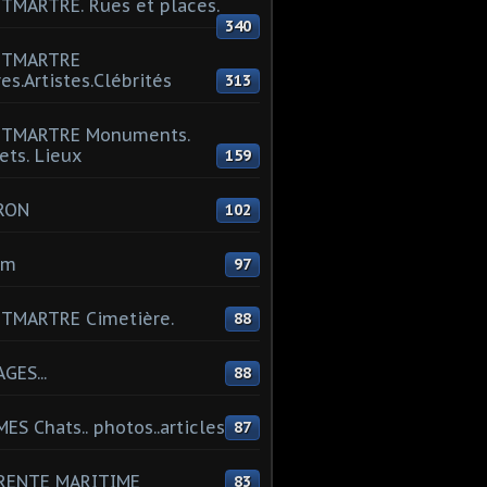
MARTRE. Rues et places.
340
TMARTRE
res.Artistes.Clébrités
313
TMARTRE Monuments.
ets. Lieux
159
RON
102
um
97
TMARTRE Cimetière.
88
GES...
88
ES Chats.. photos..articles
87
RENTE MARITIME
83