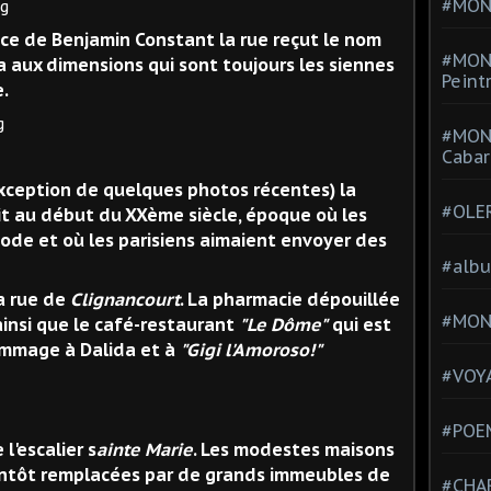
#MONT
ance de Benjamin Constant la rue reçut le nom
#MON
ita aux dimensions qui sont toujours les siennes
Peint
e.
#MON
Cabar
'exception de quelques photos récentes) la
#OLE
ait au début du XXème siècle, époque où les
mode et où les parisiens aimaient envoyer des
#alb
la rue de
Clignancourt
. La pharmacie dépouillée
#MON
ainsi que le café-restaurant
"Le Dôme"
qui est
mmage à Dalida et à
"Gigi l'Amoroso!"
#VOYA
#POEM
 l'escalier s
ainte Marie
. Les modestes maisons
ientôt remplacées par de grands immeubles de
#CHA