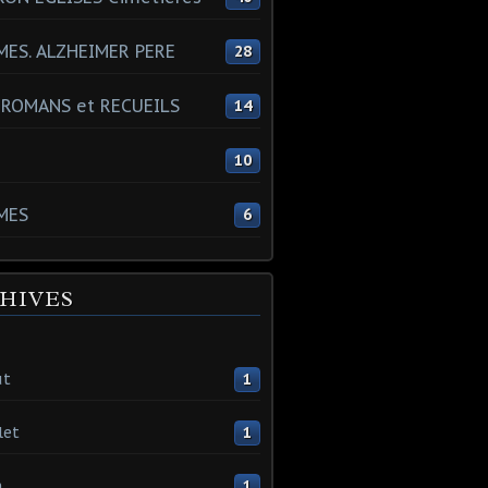
ES. ALZHEIMER PERE
28
 ROMANS et RECUEILS
14
s
10
MES
6
HIVES
ût
1
let
1
n
1