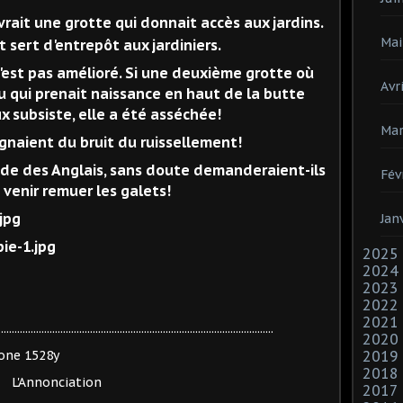
vrait une grotte qui donnait accès aux jardins.
Mai
t sert d'entrepôt aux jardiniers.
'est pas amélioré. Si une deuxième grotte où
Avri
u qui prenait naissance en haut de la butte
 subsiste, elle a été asséchée!
Mar
aignaient du bruit du ruissellement!
nade des Anglais, sans doute demanderaient-ils
Fév
venir remuer les galets!
Jan
2025
2024
2023
2022
2021
......................................................................................................
2020
2019
2018
ation
2017