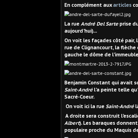
En complément aux
articles
co
La rue
André Del Sarte
prise d
aujourd'hui)...
On voit les façades côté pair,
rue de Clignancourt, la flèche 
gauche le dôme de l'immeuble 
Benjamin Constant qui avait son
Saint-André
l'a peinte telle q
Sacré-Coeur.
On voit ici la rue
Saint-André
l
A droite sera construit l'escal
Albert
). Les baraques donnent
populaire proche du Maquis d