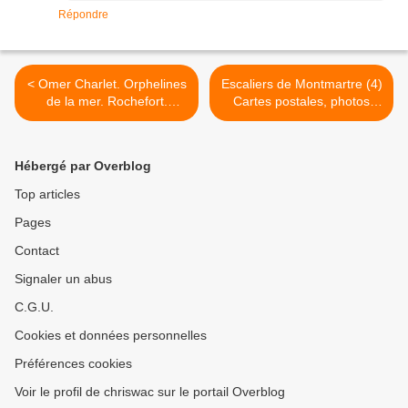
Répondre
< Omer Charlet. Orphelines
Escaliers de Montmartre (4)
de la mer. Rochefort.
Cartes postales, photos
Musée Hèbre de saint
anciennes. Rue Chappe.
clément.
Rue de la Bonne. Saules.
etc... >
Hébergé par Overblog
Top articles
Pages
Contact
Signaler un abus
C.G.U.
Cookies et données personnelles
Préférences cookies
Voir le profil de chriswac sur le portail Overblog