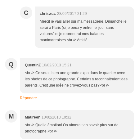
C
chriswac
28/09/2017 21:29
Merci! je vais aller sur ma messagerie. Dimanche je
serai à Paris (si je peux y entrer le 'jour sans
voitures" et je reprendrai mes balades
montmartroises.<br /> Amitié
Q
QuentinZ
10/02/2013 15:21
<br /> Ce serait bien une grande expo dans le quartier avec
les photos de ce photographe. Certains y reconnaitraient des
parents. C'est une idée ne croyez-vous pas?<br />
Répondre
M
Maureen
10/02/2013 10:32
<br /> Quelle émotion! On aimerait en savoir plus sur de
photographe.<br />