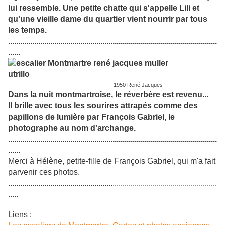
lui ressemble. Une petite chatte qui s'appelle Lili et
qu'une vieille dame du quartier vient nourrir par tous
les temps.
........................................................................................................
......
1950 René Jacques
Dans la nuit montmartroise, le réverbère est revenu...
Il brille avec tous les sourires attrapés comme des
papillons de lumière par François Gabriel, le
photographe au nom d'archange.
........................................................................................................
......
Merci à Hélène, petite-fille de François Gabriel, qui m'a fait
parvenir ces photos.
........................................................................................................
.....
Liens :