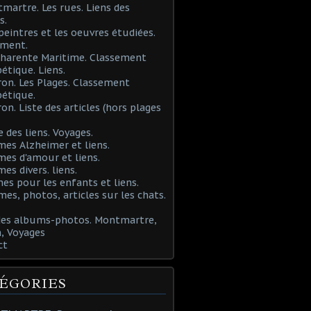
martre. Les rues. Liens des
s.
 peintres et les oeuvres étudiées.
ement.
Charente Maritime. Classement
étique. Liens.
ron. Les Plages. Classement
étique.
ron. Liste des articles (hors plages
e des liens. Voyages.
mes Alzheimer et liens.
mes d'amour et liens.
mes divers. liens.
es pour les enfants et liens.
mes, photos, articles sur les chats.
 des albums-photos. Montmartre,
, Voyages
ct
ÉGORIES