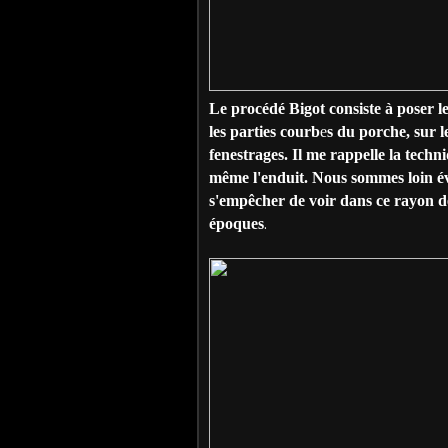
Le procédé Bigot consiste à poser les 
les parties courb
e
s du porche, sur l
fenestrages. Il me rappelle la tech
même l'enduit. Nous sommes loin é
s'empêcher de voir dans ce rayon de 
époques
.