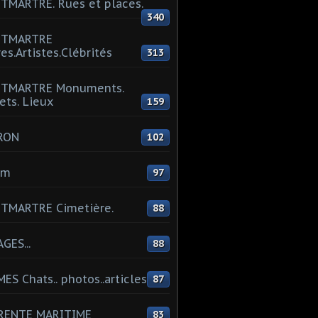
MARTRE. Rues et places.
340
TMARTRE
res.Artistes.Clébrités
313
TMARTRE Monuments.
ets. Lieux
159
RON
102
um
97
TMARTRE Cimetière.
88
GES...
88
ES Chats.. photos..articles
87
RENTE MARITIME
83