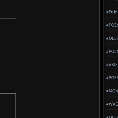
#Pein
#POEM
#OLE
#POE
#ASIE
#POE
#MONT
#WAC
#OLER