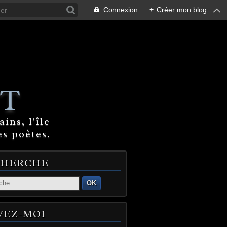
Connexion
+
Créer mon blog
T
ins, l'île
es poètes.
CHERCHE
OK
VEZ-MOI