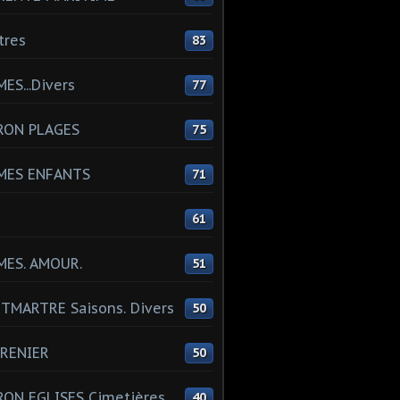
tres
83
ES...Divers
77
RON PLAGES
75
MES ENFANTS
71
61
MES. AMOUR.
51
MARTRE Saisons. Divers
50
RENIER
50
ON EGLISES Cimetières
40