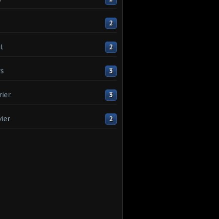
2
l
2
s
3
rier
3
vier
2