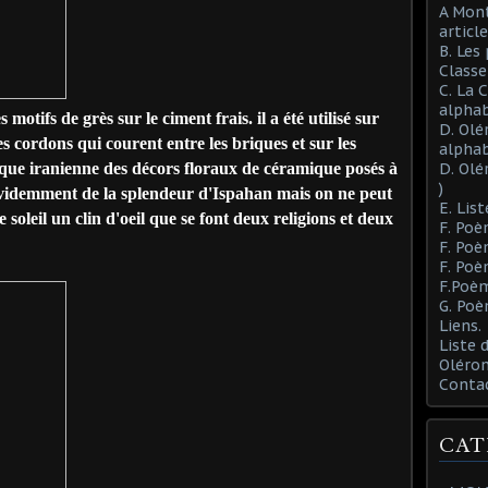
A Mont
article
B. Les
Class
C. La 
alphab
motifs de grès sur le ciment frais. il a été utilisé sur
D. Olé
es cordons qui courent entre les briques et sur les
alphab
nique iranienne des décors floraux de céramique posés à
D. Olé
)
videmment de la splendeur d'Ispahan mais on ne peut
E. List
soleil un clin d'oeil que se font deux religions et deux
F. Poè
F. Poè
F. Poè
F.Poèm
G. Poè
Liens.
Liste
Oléron
Conta
CAT