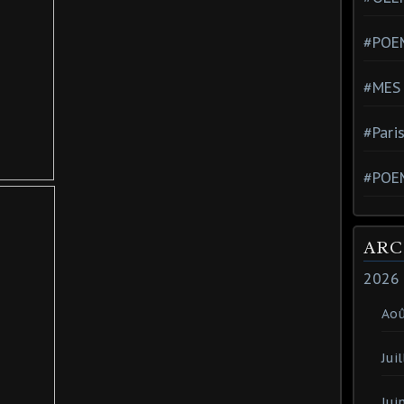
#POEM
#MES
#Pari
#POE
ARC
2026
Ao
Juil
Jui