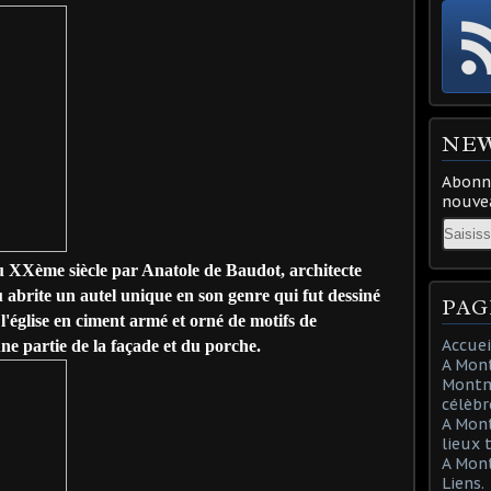
NE
Abonne
nouvea
Email
du XXème siècle par Anatole de Baudot, architecte
 abrite un autel unique en son genre qui fut dessiné
PAG
'église en ciment armé et orné de motifs de
Accuei
ne partie de la façade et du porche.
A Mont
Montma
célèbr
A Mon
lieux 
A Mont
Liens.