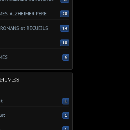
ES. ALZHEIMER PERE
28
 ROMANS et RECUEILS
14
s
10
MES
6
HIVES
ût
1
let
1
n
1