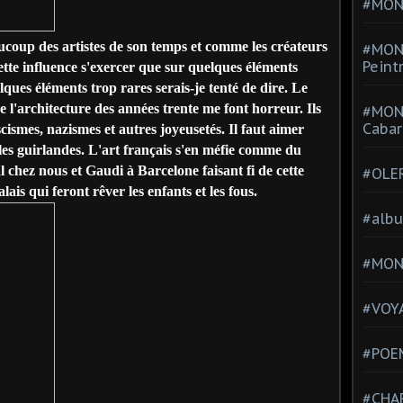
#MONT
coup des artistes de son temps et comme les créateurs
#MON
Peint
ette influence s'exercer que sur quelques éléments
lques éléments trop rares serais-je tenté de dire. Le
e l'architecture des années trente me font horreur. Ils
#MON
Cabar
cismes, nazismes et autres joyeusetés. Il faut aimer
 et les guirlandes. L'art français s'en méfie comme du
 chez nous et Gaudi à Barcelone faisant fi de cette
#OLE
is qui feront rêver les enfants et les fous.
#alb
#MON
#VOYA
#POEM
#CHA