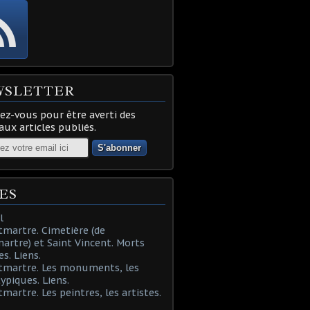
WSLETTER
z-vous pour être averti des
ux articles publiés.
ES
l
martre. Cimetière (de
rtre) et Saint Vincent. Morts
es. Liens.
tmartre. Les monuments, les
typiques. Liens.
martre. Les peintres, les artistes.