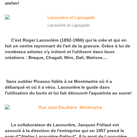
atelier!
Lacourière et Lapoujade
C'est Roger Lacourière (1892-1966) qui le crée et qui en
fait un centre rayonnant de l'art de la gravure. Grâce à lui de
nombreux artistes s'y initient et l'utilisent dans leurs
créations : Braque, Chagall, Miro, Dali, Matisse....
Sans oublier Picasso fidèle à ce Montmartre où il a
débarqué et où il a vécu. Lacourière le guide dans
l'utilisation du burin et lui fait découvrir l'aquatinte au sucre!
Le collaborateur de Lacourière, Jacques Frélaut est
associé à la direction de l'entreprise qui en 1957 prend le
nom d'"Atelier Lacourière-Frélaut". A la mort de Lacourière,