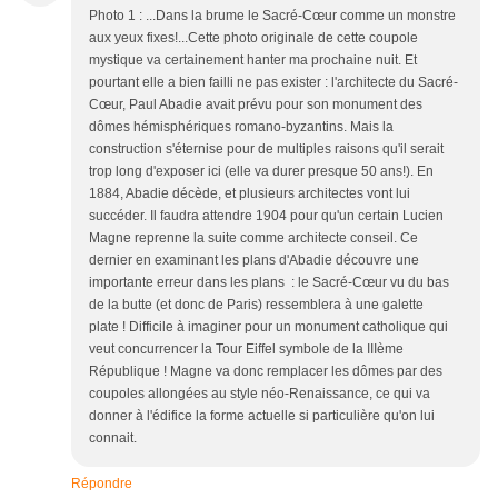
Photo 1 : ...Dans la brume le Sacré-Cœur comme un monstre
aux yeux fixes!...Cette photo originale de cette coupole
mystique va certainement hanter ma prochaine nuit. Et
pourtant elle a bien failli ne pas exister : l'architecte du Sacré-
Cœur, Paul Abadie avait prévu pour son monument des
dômes hémisphériques romano-byzantins. Mais la
construction s'éternise pour de multiples raisons qu'il serait
trop long d'exposer ici (elle va durer presque 50 ans!). En
1884, Abadie décède, et plusieurs architectes vont lui
succéder. Il faudra attendre 1904 pour qu'un certain Lucien
Magne reprenne la suite comme architecte conseil. Ce
dernier en examinant les plans d'Abadie découvre une
importante erreur dans les plans : le Sacré-Cœur vu du bas
de la butte (et donc de Paris) ressemblera à une galette
plate ! Difficile à imaginer pour un monument catholique qui
veut concurrencer la Tour Eiffel symbole de la IIIème
République ! Magne va donc remplacer les dômes par des
coupoles allongées au style néo-Renaissance, ce qui va
donner à l'édifice la forme actuelle si particulière qu'on lui
connait.
Répondre