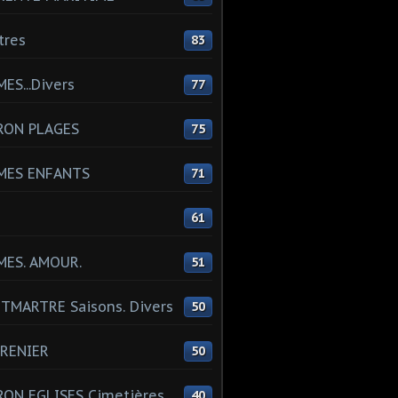
tres
83
ES...Divers
77
RON PLAGES
75
MES ENFANTS
71
61
MES. AMOUR.
51
MARTRE Saisons. Divers
50
RENIER
50
ON EGLISES Cimetières
40