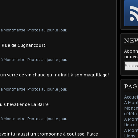
NE
s. Rue de Clignancourt.
Abonne
nouvea
Email
 un verre de vin chaud qui nuirait à son maquillage!
PAG
Accuei
A Mont
u Chevalier de La Barre.
Montma
célèbr
A Mon
lieux 
A Mont
 avoir lui aussi un trombonne à coulisse. Place
Liens.