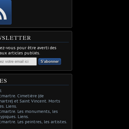
WSLETTER
z-vous pour être averti des
ux articles publiés.
ES
l
martre. Cimetière (de
rtre) et Saint Vincent. Morts
es. Liens.
tmartre. Les monuments, les
typiques. Liens.
martre. Les peintres, les artistes.