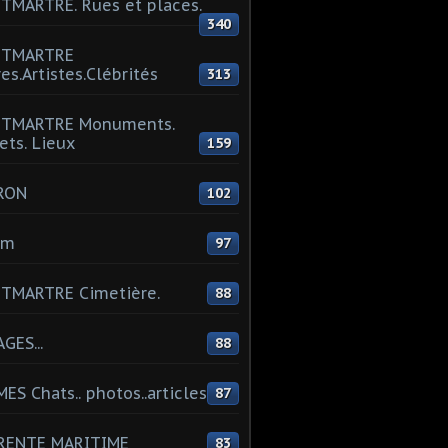
MARTRE. Rues et places.
340
TMARTRE
res.Artistes.Clébrités
313
TMARTRE Monuments.
ets. Lieux
159
RON
102
um
97
TMARTRE Cimetière.
88
GES...
88
ES Chats.. photos..articles
87
RENTE MARITIME
83