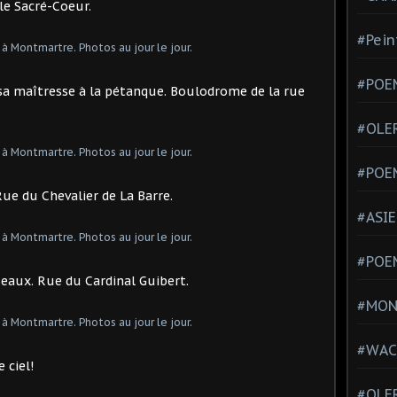
 le Sacré-Coeur.
#Pein
#POEM
 sa maîtresse à la pétanque. Boulodrome de la rue
#OLE
#POE
Rue du Chevalier de La Barre.
#ASIE
#POE
iseaux. Rue du Cardinal Guibert.
#MONT
#WAC
 ciel!
#OLER