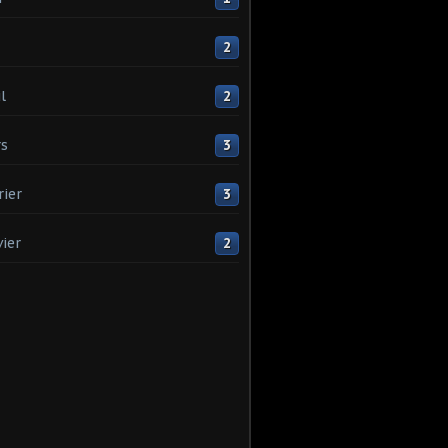
2
l
2
s
3
rier
3
vier
2