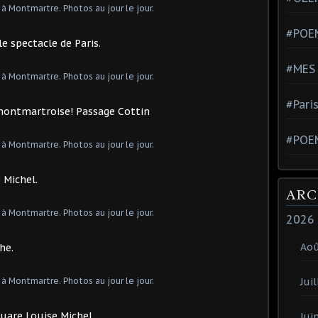
#POEM
le spectacle de Paris.
#MES
#Pari
é montmartroise! Passage Cottin
#POE
 Michel.
ARC
2026
Ao
he.
Juil
Square Louise Michel.
Jui