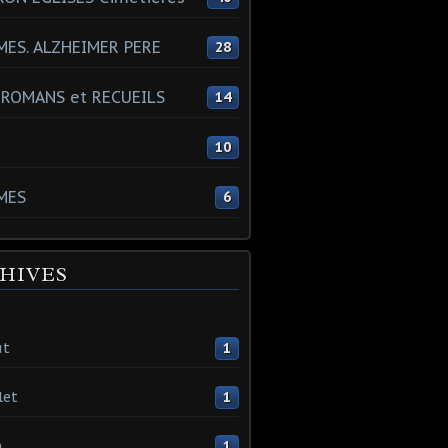
ES. ALZHEIMER PERE
28
 ROMANS et RECUEILS
14
s
10
MES
6
HIVES
ût
1
let
1
n
1