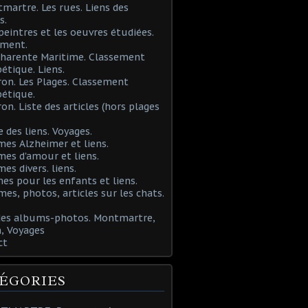
martre. Les rues. Liens des
s.
 peintres et les oeuvres étudiées.
ement.
Charente Maritime. Classement
étique. Liens.
ron. Les Plages. Classement
étique.
ron. Liste des articles (hors plages
e des liens. Voyages.
mes Alzheimer et liens.
mes d'amour et liens.
mes divers. liens.
es pour les enfants et liens.
mes, photos, articles sur les chats.
 des albums-photos. Montmartre,
, Voyages
ct
ÉGORIES