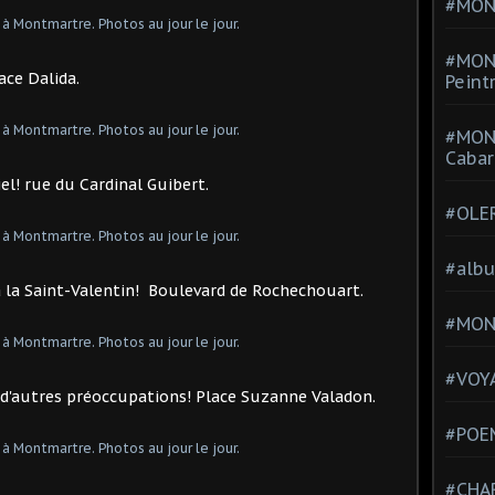
#MONT
#MON
lace Dalida.
Peint
#MON
Cabar
iel! rue du Cardinal Guibert.
#OLE
#alb
 à la Saint-Valentin! Boulevard de Rochechouart.
#MON
#VOYA
a d'autres préoccupations! Place Suzanne Valadon.
#POEM
#CHA