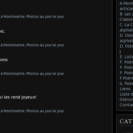
A Mont
article
B. Les
Class
C. La 
alphab
ic.
D. Olé
alphab
D. Olé
)
E. List
vins
F. Poè
F. Poè
F. Poè
F.Poèm
G. Poè
Liens.
Liste
 les rend joyeux!
Oléron
Conta
CAT