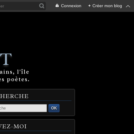
Connexion
+
Créer mon blog
T
ins, l'île
es poètes.
CHERCHE
OK
VEZ-MOI