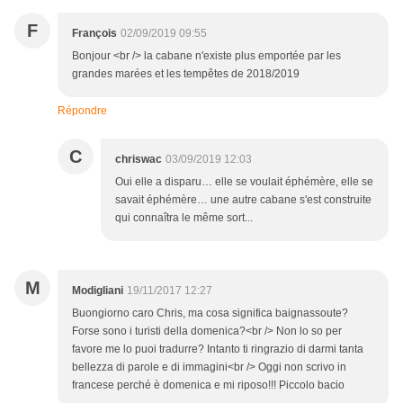
F
François
02/09/2019 09:55
Bonjour <br /> la cabane n'existe plus emportée par les
grandes marées et les tempêtes de 2018/2019
Répondre
C
chriswac
03/09/2019 12:03
Oui elle a disparu… elle se voulait éphémère, elle se
savait éphémère… une autre cabane s'est construite
qui connaîtra le même sort...
M
Modigliani
19/11/2017 12:27
Buongiorno caro Chris, ma cosa significa baignassoute?
Forse sono i turisti della domenica?<br /> Non lo so per
favore me lo puoi tradurre? Intanto ti ringrazio di darmi tanta
bellezza di parole e di immagini<br /> Oggi non scrivo in
francese perché è domenica e mi riposo!!! Piccolo bacio