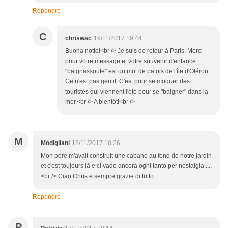
Répondre
C
chriswac
19/11/2017 19:44
Buona notte!<br /> Je suis de retour à Paris. Merci
pour votre message et votre souvenir d'enfance.
"baignassoute" est un mot de patois de l'île d'Oléron.
Ce n'est pas gentil. C'est pour se moquer des
touristes qui viennent l'été pour se "baigner" dans la
mer.<br /> A bientôt!<br />
M
Modigliani
18/11/2017 18:26
Mon père m'avait construit une cabane au fond de notre jardin
et c'est toujours là e ci vado ancora ogni tanto per nostalgia.....
<br /> Ciao Chris e sempre grazie di tutto
Répondre
P