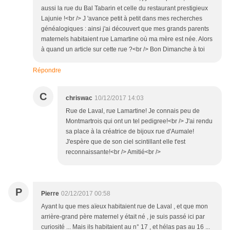
aussi la rue du Bal Tabarin et celle du restaurant prestigieux
Lajunie !<br /> J 'avance petit à petit dans mes recherches
généalogiques : ainsi j'ai découvert que mes grands parents
maternels habitaient rue Lamartine où ma mère est née. Alors
à quand un article sur cette rue ?<br /> Bon Dimanche à toi
Répondre
C
chriswac
10/12/2017 14:03
Rue de Laval, rue Lamartine! Je connais peu de
Montmartrois qui ont un tel pedigree!<br /> J'ai rendu
sa place à la créatrice de bijoux rue d'Aumale!
J'espère que de son ciel scintillant elle t'est
reconnaissante!<br /> Amitié<br />
P
Pierre
02/12/2017 00:58
Ayant lu que mes aïeux habitaient rue de Laval , et que mon
arrière-grand père maternel y était né , je suis passé ici par
curiosité ... Mais ils habitaient au n° 17 , et hélas pas au 16 ...