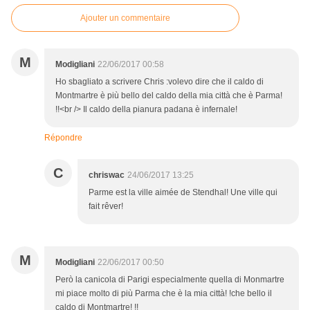
Ajouter un commentaire
M
Modigliani
22/06/2017 00:58
Ho sbagliato a scrivere Chris :volevo dire che il caldo di
Montmartre è più bello del caldo della mia città che è Parma!
!!<br /> Il caldo della pianura padana è infernale!
Répondre
C
chriswac
24/06/2017 13:25
Parme est la ville aimée de Stendhal! Une ville qui
fait rêver!
M
Modigliani
22/06/2017 00:50
Però la canicola di Parigi especialmente quella di Monmartre
mi piace molto di più Parma che è la mia città! !che bello il
caldo di Montmartre! !!