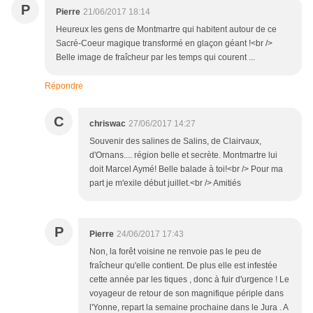
P
Pierre
21/06/2017 18:14
Heureux les gens de Montmartre qui habitent autour de ce
Sacré-Coeur magique transformé en glaçon géant !<br />
Belle image de fraîcheur par les temps qui courent ...
Répondre
C
chriswac
27/06/2017 14:27
Souvenir des salines de Salins, de Clairvaux,
d'Ornans.... région belle et secrète. Montmartre lui
doit Marcel Aymé! Belle balade à toi!<br /> Pour ma
part je m'exile début juillet.<br /> Amitiés
P
Pierre
24/06/2017 17:43
Non, la forêt voisine ne renvoie pas le peu de
fraîcheur qu'elle contient. De plus elle est infestée
cette année par les tiques , donc à fuir d'urgence ! Le
voyageur de retour de son magnifique périple dans
l'Yonne, repart la semaine prochaine dans le Jura . A