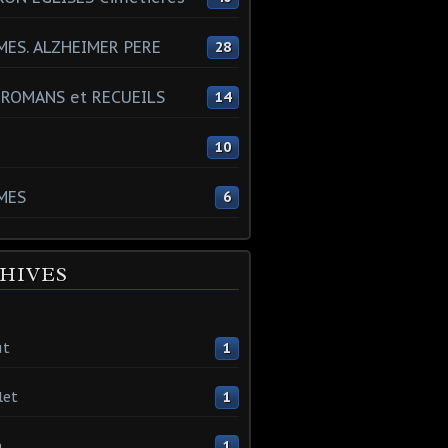
ES. ALZHEIMER PERE
28
 ROMANS et RECUEILS
14
s
10
MES
6
HIVES
ût
1
let
1
n
1