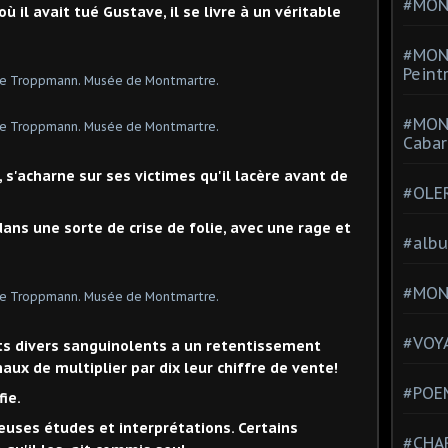
#MONT
 il avait tué Gustave, il se livre à un véritable
#MON
Peint
#MON
Cabar
, s'acharne sur ses victimes qu'il lacère avant de
#OLE
 dans une sorte de crise de folie, avec une rage et
#alb
#MON
#VOYA
s divers sanguinolents a un retentissement
aux de multiplier par dix leur chiffre de vente
!
#POEM
fie.
euses études et interprétations. Certains
#CHA