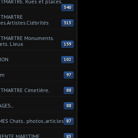
MARTRE. Rues et places.
340
TMARTRE
res.Artistes.Clébrités
313
TMARTRE Monuments.
ets. Lieux
159
RON
102
um
97
TMARTRE Cimetière.
88
GES...
88
ES Chats.. photos..articles
87
RENTE MARITIME
83