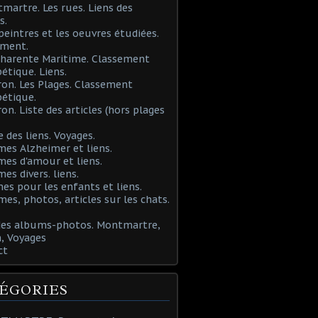
martre. Les rues. Liens des
s.
 peintres et les oeuvres étudiées.
ement.
Charente Maritime. Classement
étique. Liens.
ron. Les Plages. Classement
étique.
ron. Liste des articles (hors plages
e des liens. Voyages.
mes Alzheimer et liens.
mes d'amour et liens.
mes divers. liens.
es pour les enfants et liens.
mes, photos, articles sur les chats.
 des albums-photos. Montmartre,
, Voyages
ct
ÉGORIES