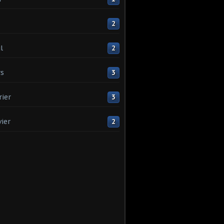
2
l
2
s
3
rier
3
vier
2