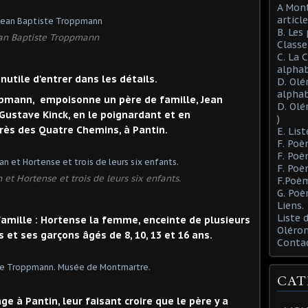
A Mont
article
B. Les
an Baptiste Troppmann
Class
C. La 
alphab
nutile d'entrer dans les détails.
D. Olé
alphab
pmann, empoisonne un père de famille, Jean
D. Olé
, Gustave Kinck, en le poignardant et en
)
rès des Quatre Chemins, à Pantin.
E. List
F. Poè
F. Poè
F. Poè
 et Hortense et trois de leurs six enfants.
F.Poèm
G. Poè
Liens.
Liste
 famille : Hortense la femme, enceinte de plusieurs
Oléron
 et ses garçons âgés de 8, 10, 13 et 16 ans.
Conta
CAT
e à Pantin, leur faisant croire que le père y a