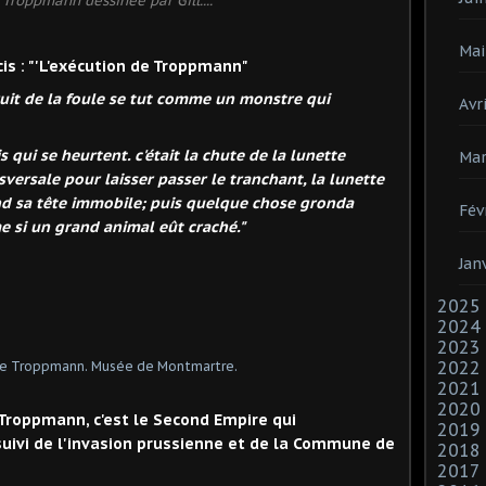
 Troppmann dessinée par Gill....
Mai
écis : "'L'exécution de Troppmann"
ruit de la foule se tut comme un monstre qui
Avri
s qui se heurtent. c'était la chute de la lunette
Mar
versale pour laisser passer le tranchant, la lunette
end sa tête immobile; puis quelque chose gronda
Fév
 si un grand animal eût craché."
Jan
2025
2024
2023
2022
2021
2020
Troppmann, c'est le Second Empire qui
2019
suivi de l'invasion prussienne et de la
Commune de
2018
2017