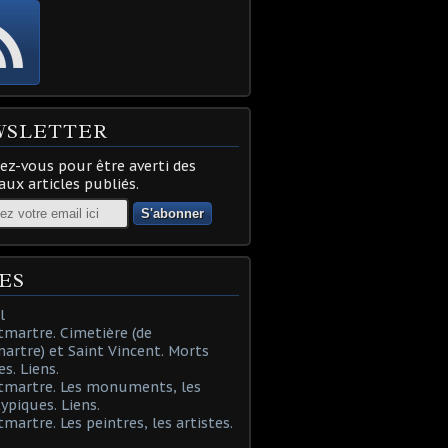
WSLETTER
z-vous pour être averti des
ux articles publiés.
ES
l
martre. Cimetière (de
rtre) et Saint Vincent. Morts
es. Liens.
tmartre. Les monuments, les
typiques. Liens.
martre. Les peintres, les artistes.