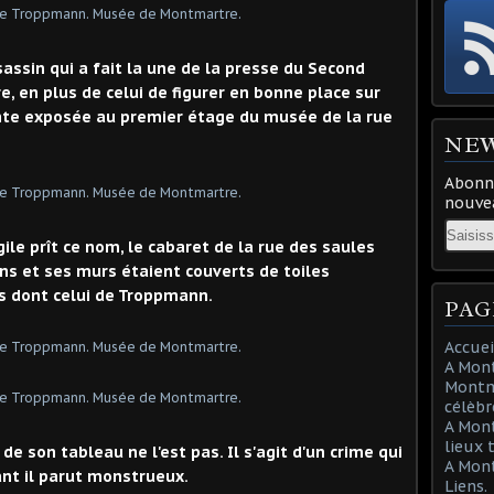
assin qui a fait la une de la presse du Second
, en plus de celui de figurer en bonne place sur
lente exposée au premier étage du musée de la rue
NE
Abonne
nouvea
Email
le prît ce nom, le cabaret de la rue des saules
ins et ses murs étaient couverts de toiles
s dont celui de Troppmann.
PAG
Accuei
A Mont
Montma
célèbr
A Mon
lieux 
 de son tableau ne l'est pas. Il s'agit d'un crime qui
A Mont
ant il parut monstrueux.
Liens.