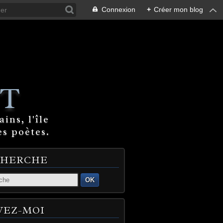
Connexion
+
Créer mon blog
T
ins, l'île
es poètes.
CHERCHE
OK
VEZ-MOI