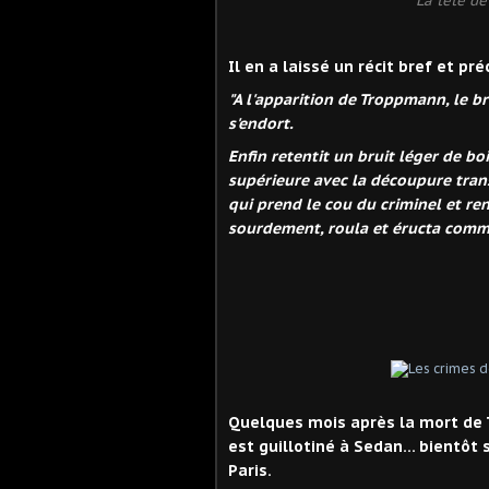
La tête de
Il en a laissé un récit bref et pr
"A l'apparition de Troppmann, le b
s'endort.
Enfin retentit un bruit léger de boi
supérieure avec la découpure trans
qui prend le cou du criminel et r
sourdement, roula et éructa comme
Quelques mois après la mort de 
est guillotiné à Sedan... bientôt 
Paris.