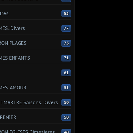
tres
83
ES...Divers
77
RON PLAGES
75
MES ENFANTS
71
61
MES. AMOUR.
51
MARTRE Saisons. Divers
50
RENIER
50
ON EGLISES Cimetières
40