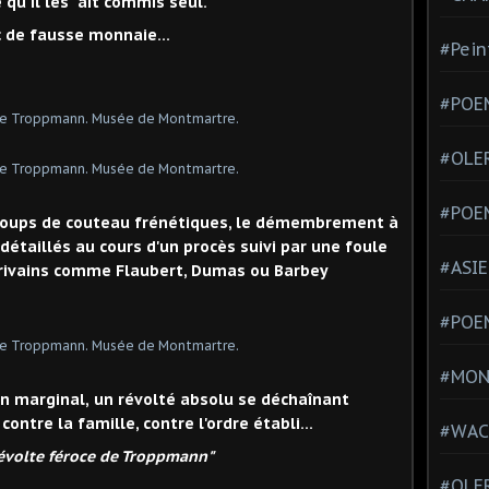
 qu'il les ait commis seul.
c de fausse monnaie...
#Pein
#POEM
#OLE
#POE
 coups de couteau frénétiques, le démembrement à
détaillés au cours d'un procès suivi par une foule
#ASIE
crivains comme Flaubert, Dumas ou Barbey
#POE
#MONT
n marginal,
un révolté absolu se déchaînant
contre la famille, contre l'ordre établi...
#WAC
révolte féroce de Troppmann"
#OLER