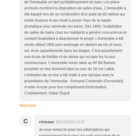
de l'immeuble en tant qu'établissement de bain. Les plans
archivés montrent la disposition de salles d'eau. L'immeuble a
été équipé lors de sa construction d'un puits de 80 mètres qui
existe toujours et qui visait à puiser l'eau de la nappe
phréatique pour alimenter les bains. Dès 1900, l'installation
de salles de bains chez les habitants a généré concurrence et
conduit l'exploitant à abandonner le projet. L'immeuble a été
vendu début 1900 puis aménagé en ateliers au rdc et sous-
sol, et en appartements dans les étages. C'est actuellement
une école de théâtre et de danse qui occupe les locaux
commerciaux. L’immeuble voisin situé au 80 Bd Barbès
possède un mur donnant dans la cour du 18 rue Labat.
L’entretien de ce mur a été traité à une époque avec le
propriétaire de l’immeuble : Fernand Contandin (Fernandel).
A votre écoute pour tout complément d'information.
Cordialement. Didier Dupré
Répondre
C
chriswac
20/12/2016 12:37
Je vous remercie pour ces informations qui
passionneront tous ceux qui sont amoureux de la