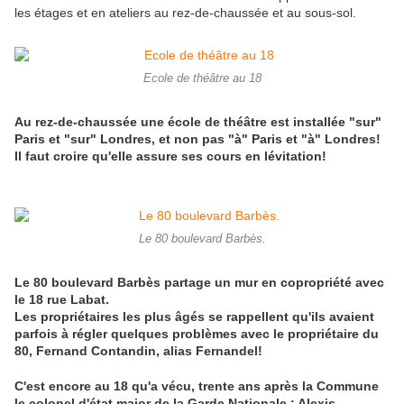
les étages et en ateliers au rez-de-chaussée et au sous-sol.
Ecole de théâtre au 18
Au rez-de-chaussée une école de théâtre est installée "sur"
Paris et "sur" Londres, et non pas "à" Paris et "à" Londres!
Il faut croire qu'elle assure ses cours en lévitation!
Le 80 boulevard Barbès.
Le 80 boulevard Barbès partage un mur en copropriété avec
le 18 rue Labat.
Les propriétaires les plus âgés se rappellent qu'ils avaient
parfois à régler quelques problèmes avec le propriétaire du
80, Fernand Contandin, alias Fernand
el!
C'est encore au 18 qu'a vécu, trente ans après la Commune
le colonel d'état major de la Garde Nationale : Alexis