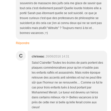
souvenirs de massacre des juifs cela me glace de savoir que
tout cela c'est réellement passé!! Quelle lourde histoire elle a
porté Sarah pas étonnant quelle se soit suicidé. ce que je
trouve curieux c'est que des professeurs de philosophie se
suicident je dis cela car j'en ai connu deux qui ne se sont pas
suicidés mais plutôt "détruits" ? Toujours merci à toi et...
bonnes vacances ;>)
Répondre
C
chriswac
26/06/2016 14:31
Salut Clairette! Toutes les écoles de paris portent des
plaques commémoratives pour qu'on n'oublie pas
les enfants raflés et assassinés. Mais notre époque
retrouve des accents anti sémites et nul ne peut être
sûr que l'horreur ne se renouvelle.... Comme ce fut le
cas pour trois enfants tués à bout portant par
Mohammed Merah. Le tueur est devenu un héros
dans certains milieux.<br /> Belles vacances à toi
près de cette mer si belle qu'elle ferait croire aux
cieux!