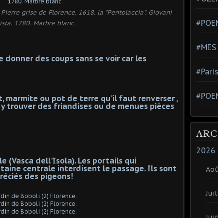
ierre grise de Florence. 1618. la "Pentolaccia". Giovani
#POEM
ista. 1780. Marbre blanc.
#MES
 donner des coups sans se voir car les
#Pari
#POE
, marmite ou pot de terre qu'il faut renverser ,
 y trouver des friandises ou de menues pièces
ARC
2026
le (Vasca dell'Isola). Les portails qui
aine centrale interdisent le passage. Ils sont
Ao
réciés des pigeons!
Juil
Jui