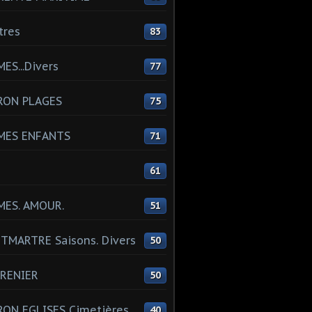
tres
83
ES...Divers
77
RON PLAGES
75
MES ENFANTS
71
61
MES. AMOUR.
51
MARTRE Saisons. Divers
50
RENIER
50
ON EGLISES Cimetières
40