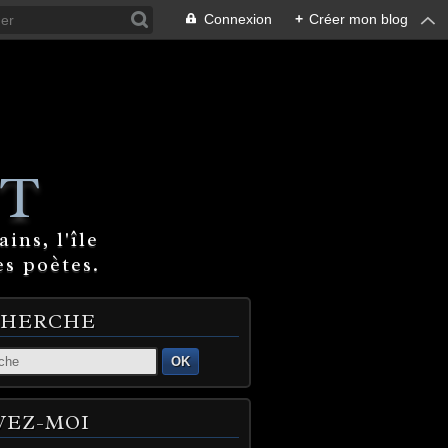
Connexion
+
Créer mon blog
T
ins, l'île
es poètes.
CHERCHE
OK
VEZ-MOI