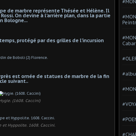
#MONT
pe de marbre représente Thésée et Hélène. Il
Rossi. On devine à l'arrière plan, dans la partie
#MON
n Bologne...
Peint
#MON
temps, protégé par des grilles de l'incursion
Cabar
#OLE
#alb
yprès est ornée de statues de marbre de la fin
le suivant..
#MON
Hygie. (1608. Caccini)
#VOYA
#POEM
 et Hyppolite. 1608. Caccini.
#CHA