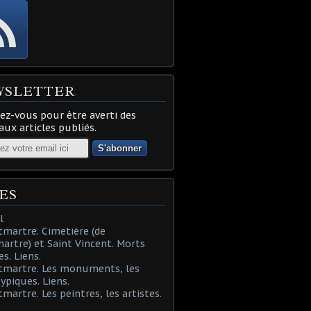
WSLETTER
z-vous pour être averti des
ux articles publiés.
ES
l
martre. Cimetière (de
rtre) et Saint Vincent. Morts
es. Liens.
tmartre. Les monuments, les
typiques. Liens.
martre. Les peintres, les artistes.