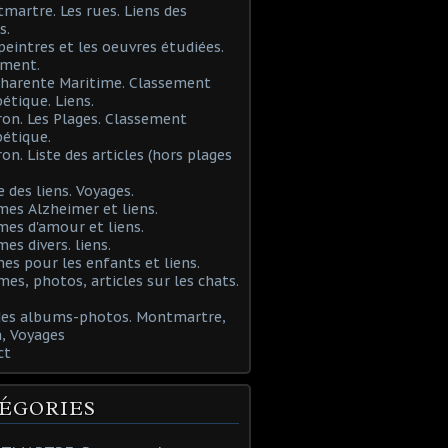
martre. Les rues. Liens des
s.
 peintres et les oeuvres étudiées.
ement.
Charente Maritime. Classement
étique. Liens.
ron. Les Plages. Classement
étique.
ron. Liste des articles (hors plages
e des liens. Voyages.
mes Alzheimer et liens.
mes d'amour et liens.
mes divers. liens.
es pour les enfants et liens.
mes, photos, articles sur les chats.
 des albums-photos. Montmartre,
, Voyages
ct
ÉGORIES