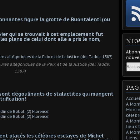
étonnantes figure la grotte de Buontalenti (ou
ivier qui se trouvait à cet emplacement fut
es plans de celui dont elle a pris le nom,
NE
Abonne
nouvea
ures allégoriques de la Paix et de la Justice (del Tadda.
Email
1587)
PAG
 sont dégoulinants de stalactites qui mangent
rification!
Accuei
A Mont
Montma
célèbr
A Mon
lieux 
A Mont
ient placés les célèbres esclaves de Michel
Liens.