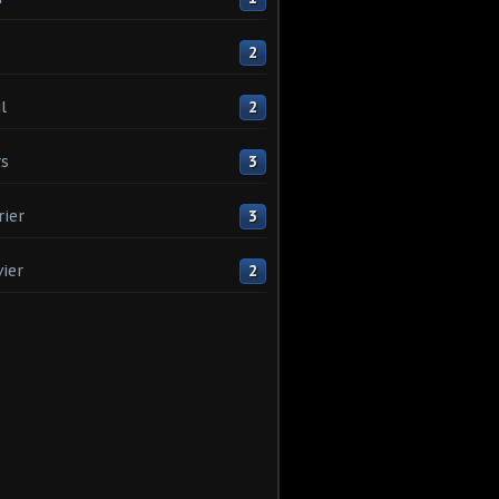
2
l
2
s
3
rier
3
vier
2