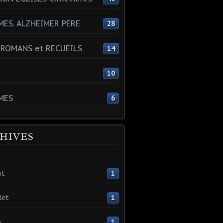
ES. ALZHEIMER PERE
28
 ROMANS et RECUEILS
14
s
10
MES
6
HIVES
ût
1
let
1
n
1