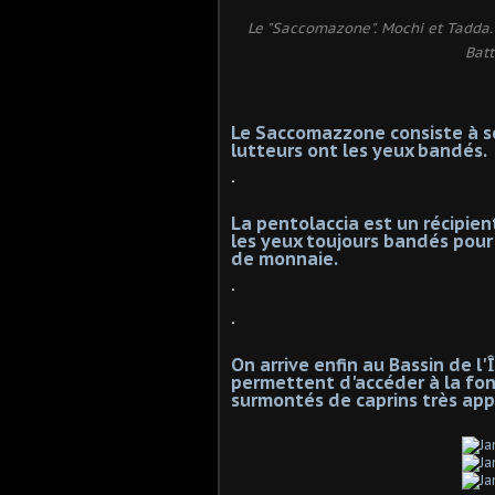
Le "Saccomazone". Mochi et Tadda. P
Batt
Le Saccomazzone consiste à se
lutteurs ont les yeux bandés.
.
La pentolaccia est un récipient
les yeux toujours bandés pour
de monnaie.
.
.
On arrive enfin au Bassin de l'Î
permettent d'accéder à la font
surmontés de caprins très app