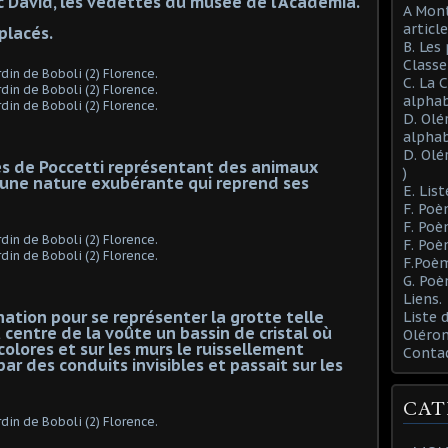
c David, les vedettes du musée de l'Academia.
A Mont
article
placés.
B. Les
Class
C. La 
alphab
D. Olé
alphab
D. Olé
es de Poccetti représentant des animaux
)
 une nature exubérante qui reprend ses
E. List
F. Poè
F. Poè
F. Poè
F.Poèm
G. Poè
Liens.
ination pour se représenter la grotte telle
Liste
au centre de la voûte un bassin de cristal où
Oléron
olores et sur les murs le ruissellement
Conta
par des conduits invisibles et passait sur les
CAT