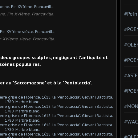
#Pein
ne. Fin XVIème. Francavilla.
#POEM
in XVIème siècle. Francavilla.
#OLE
, deux groupes sculptés, négligeant l'antiquité et
#POE
 scènes populaires.
#ASIE
uer au "Saccomazone" et à la "Pentolaccia".
#POE
#MONT
#WAC
#OLER