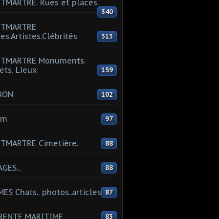
MARTRE. Rues et places.
340
TMARTRE
res.Artistes.Clébrités
313
TMARTRE Monuments.
ets. Lieux
159
RON
102
um
97
TMARTRE Cimetière.
88
GES...
88
ES Chats.. photos..articles
87
RENTE MARITIME
83