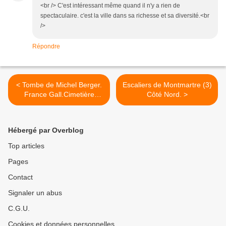
<br /> C'est intéressant même quand il n'y a rien de
spectaculaire. c'est la ville dans sa richesse et sa diversité.<br
/>
Répondre
< Tombe de Michel Berger.
Escaliers de Montmartre (3)
France Gall.Cimetière
Côté Nord. >
Montmartre.
Hébergé par Overblog
Top articles
Pages
Contact
Signaler un abus
C.G.U.
Cookies et données personnelles