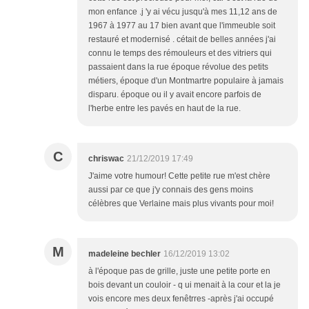
mon enfance .j 'y ai vécu jusqu'à mes 11,12 ans de
1967 à 1977 au 17 bien avant que l'immeuble soit
restauré et modernisé . cétait de belles années j'ai
connu le temps des rémouleurs et des vitriers qui
passaient dans la rue époque révolue des petits
métiers, époque d'un Montmartre populaire à jamais
disparu. époque ou il y avait encore parfois de
l'herbe entre les pavés en haut de la rue.
C
chriswac
21/12/2019 17:49
J'aime votre humour! Cette petite rue m'est chère
aussi par ce que j'y connais des gens moins
célèbres que Verlaine mais plus vivants pour moi!
M
madeleine bechler
16/12/2019 13:02
à l'époque pas de grille, juste une petite porte en
bois devant un couloir - q ui menait à la cour et la je
vois encore mes deux fenêtrres -après j'ai occupé