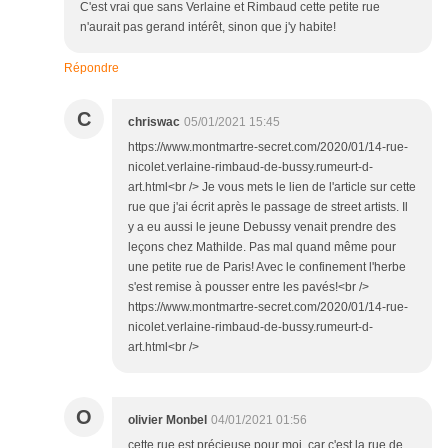
C'est vrai que sans Verlaine et Rimbaud cette petite rue
n'aurait pas gerand intérêt, sinon que j'y habite!
Répondre
C
chriswac
05/01/2021 15:45
https://www.montmartre-secret.com/2020/01/14-rue-
nicolet.verlaine-rimbaud-de-bussy.rumeurt-d-
art.html<br /> Je vous mets le lien de l'article sur cette
rue que j'ai écrit après le passage de street artists. Il
y a eu aussi le jeune Debussy venait prendre des
leçons chez Mathilde. Pas mal quand même pour
une petite rue de Paris! Avec le confinement l'herbe
s'est remise à pousser entre les pavés!<br />
https://www.montmartre-secret.com/2020/01/14-rue-
nicolet.verlaine-rimbaud-de-bussy.rumeurt-d-
art.html<br />
O
olivier Monbel
04/01/2021 01:56
cette rue est précieuse pour moi, car c'est la rue de