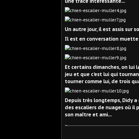
une trace intéressante...
Un autre jour, il est assis sur s
Il est en conversation muette
Et certains dimanches, on lui l
jeu et que c'est lui qui tourna
tourner comme lui, de trois qua
Depuis très longtemps, Didy a q
des escaliers de nuages où il
son maître et ami...
..
.............................................................................