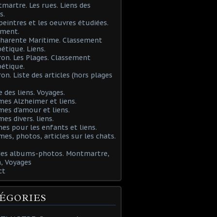
martre. Les rues. Liens des
s.
 peintres et les oeuvres étudiées.
ement.
Charente Maritime. Classement
étique. Liens.
ron. Les Plages. Classement
étique.
ron. Liste des articles (hors plages
e des liens. Voyages.
mes Alzheimer et liens.
mes d'amour et liens.
mes divers. liens.
es pour les enfants et liens.
mes, photos, articles sur les chats.
 des albums-photos. Montmartre,
, Voyages
ct
ÉGORIES