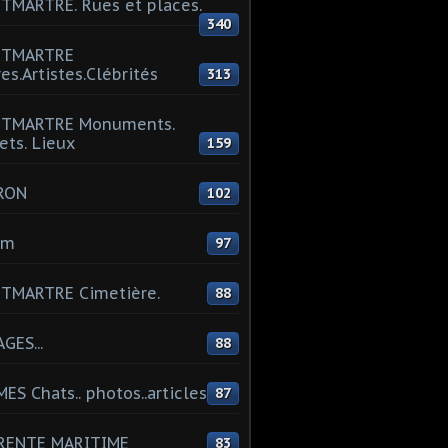
MARTRE. Rues et places.
340
TMARTRE
res.Artistes.Clébrités
313
TMARTRE Monuments.
ets. Lieux
159
RON
102
um
97
TMARTRE Cimetière.
88
GES...
88
ES Chats.. photos..articles
87
RENTE MARITIME
83