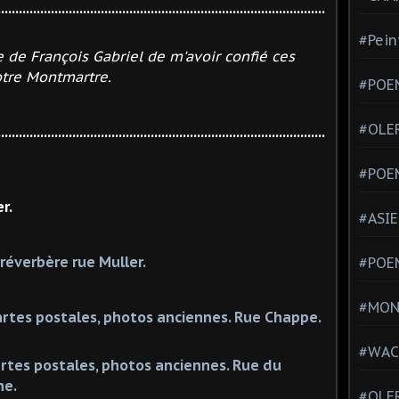
............................................................................................
#Pein
e de François Gabriel de m'avoir confié ces
otre Montmartre.
#POEM
#OLE
............................................................................................
#POE
r.
#ASIE
 réverbère rue Muller.
#POE
#MONT
artes postales, photos anciennes. Rue Chappe.
#WAC
artes postales, photos anciennes. Rue du
ne.
#OLER