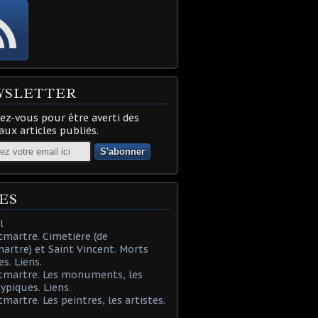
WSLETTER
z-vous pour être averti des
ux articles publiés.
ES
l
martre. Cimetière (de
rtre) et Saint Vincent. Morts
es. Liens.
tmartre. Les monuments, les
typiques. Liens.
martre. Les peintres, les artistes.