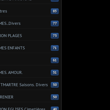
tres
83
ES...Divers
77
RON PLAGES
75
MES ENFANTS
71
61
MES. AMOUR.
51
MARTRE Saisons. Divers
50
RENIER
50
ON EGLISES Cimetières
40