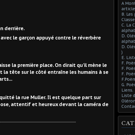
A Mont
article
B. Les
Class
C. La 
on derrière.
alphab
D. Olé
 avec le garçon appuyé contre le réverbère
alphab
D. Olé
)
E. List
F. Poè
aisse la première place. On dirait qu'il mène le
F. Poè
nt la tête sur le côté entraîne les humains à se
F. Poè
rts...
F.Poèm
G. Poè
Liens.
Liste
uitté la rue Muller. Il est quelque part sur
Oléron
 pose, attentif et heureux devant la caméra de
Conta
....................................................................................
CAT