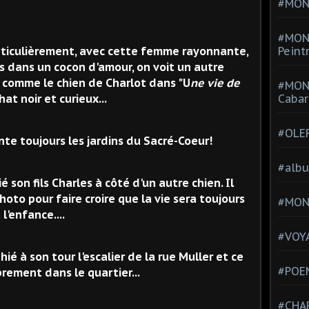
#MONT
#MON
rticulièrement, avec cette femme rayonnante,
Peint
 dans un cocon d'amour, on voit un autre
il comme le chien de Charlot dans "U
ne vie de
#MON
hat noir et curieux...
Cabar
#OLE
ante toujours les jardins du Sacré-Coeur!
#alb
 son fils Charles à côté d'un autre chien. Il
hoto pour faire croire que la vie sera toujours
#MON
l'enfance....
#VOYA
ié à son tour l'escalier de la rue Muller et ce
#POEM
brement dans le quartier...
#CHA