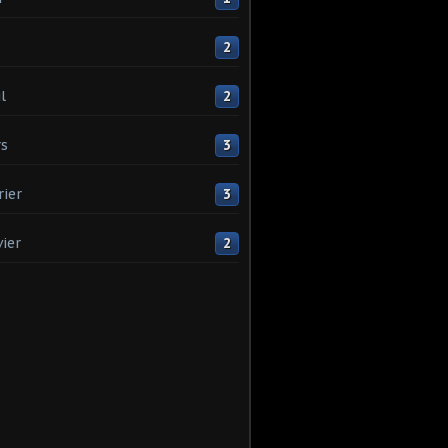
2
l
2
s
3
rier
3
vier
2