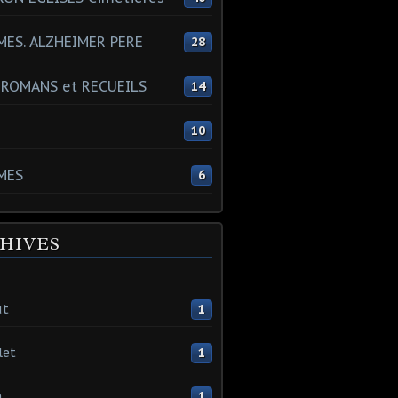
ES. ALZHEIMER PERE
28
 ROMANS et RECUEILS
14
s
10
MES
6
HIVES
ût
1
let
1
n
1