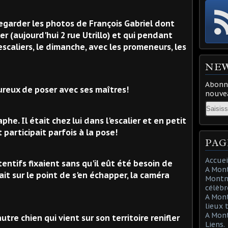
egarder les photos de François Gabriel dont
ler (aujourd'hui 2 rue Utrillo) et qui pendant
caliers, le dimanche, avec les promeneurs, les
NE
Abonne
heureux de poser avec ses maîtres!
nouvea
Email
phe. Il était chez lui dans l'escalier et en petit
participait parfois à la pose!
PAG
Accuei
tentifs fixaient sans qu'il eût été besoin de
A Mont
ait sur le point de s'en échapper, la caméra
Montma
célèbr
A Mon
lieux 
A Mont
utre chien qui vient sur son territoire renifler
Liens.