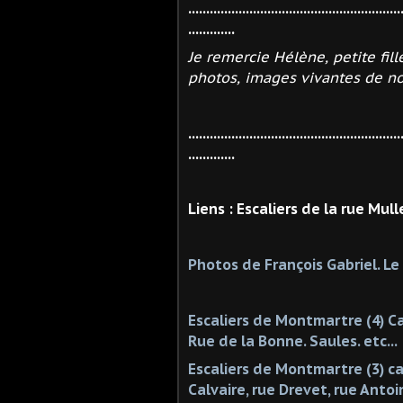
...........................................................
.............
Je remercie Hélène, petite fill
photos, images vivantes de n
...........................................................
.............
Liens : Escaliers de la rue Mulle
Photos de François Gabriel. Le
Escaliers de Montmartre (4) C
Rue de la Bonne. Saules. etc...
Escaliers de Montmartre (3) c
Calvaire, rue Drevet, rue Antoi