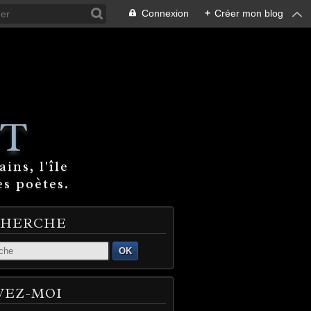
Connexion
+
Créer mon blog
T
ins, l'île
es poètes.
CHERCHE
OK
VEZ-MOI