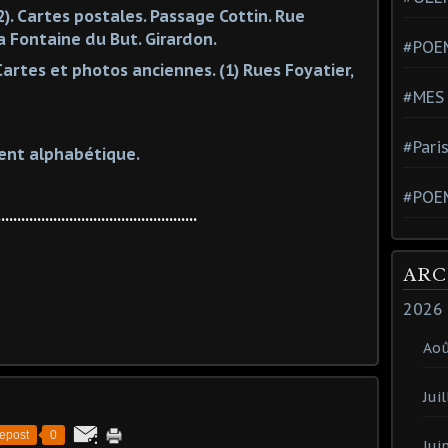
). Cartes postales. Passage Cottin. Rue
la Fontaine du But. Girardon.
#POEM
artes et photos anciennes. (1) Rues Foyatier,
#MES
#Pari
ent alphabétique.
#POE
..................................................
ARC
2026
Ao
Juil
epost
0
Jui