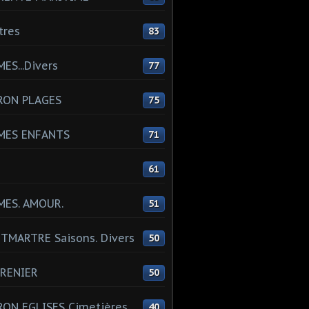
tres
83
ES...Divers
77
RON PLAGES
75
MES ENFANTS
71
61
MES. AMOUR.
51
MARTRE Saisons. Divers
50
RENIER
50
ON EGLISES Cimetières
40