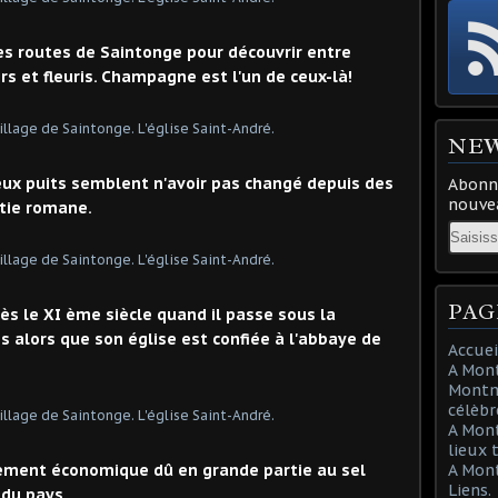
tes routes de Saintonge pour découvrir entre
irs et fleuris. Champagne est l'un de ceux-là!
NE
eux puits semblent n'avoir pas changé depuis des
Abonne
nouvea
rtie romane.
Email
PAG
dès le XI ème siècle quand il passe sous la
alors que son église est confiée à l'abbaye de
Accuei
A Mont
Montma
célèbr
A Mon
lieux 
ement économique dû en grande partie au sel
A Mont
Liens.
 du pays.