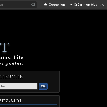
Connexion
+
Créer mon blog
T
ins, l'île
es poètes.
CHERCHE
OK
VEZ-MOI