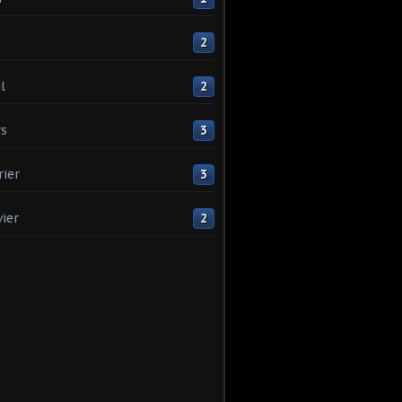
2
l
2
s
3
rier
3
vier
2