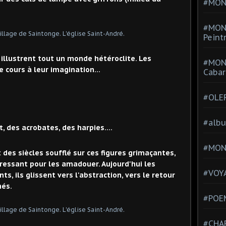
#MONT
#MON
Peint
illustrent tout un monde hétéroclite. Les
#MON
 cours à leur imagination...
Cabar
#OLE
#alb
 des acrobates, des harpies....
#MON
des siècles soufflé sur ces figures grimaçantes,
aressant pour les amadouer. Aujourd'hui les
#VOYA
, ils glissent vers l'abstraction, vers le retour
 nés.
#POEM
#CHA