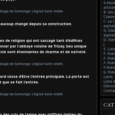
A Mont
article
B. Les
Class
C. La 
eaucoup changé depuis sa construction.
alphab
D. Olé
alphab
D. Olé
es de religion qui ont saccagé tant d'édifices
)
ncer par l'abbaye voisine de Trizay, lieu unique
E. List
ècle sont étonnantes de charme et de naïveté.
F. Poè
F. Poè
F. Poè
F.Poèm
G. Poè
rd cesse d'être l'entrée principale. La porte est
Liens.
Liste
 que se fait l'entrée.
Oléron
Conta
CAT
r des culs de lampe avec griffons (milieu du