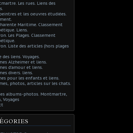
martre. Les rues. Liens des
s.
 peintres et les oeuvres étudiées.
ement.
Charente Maritime. Classement
étique. Liens.
ron. Les Plages. Classement
étique.
ron. Liste des articles (hors plages
e des liens. Voyages.
mes Alzheimer et liens.
mes d'amour et liens.
mes divers. liens.
es pour les enfants et liens.
mes, photos, articles sur les chats.
 des albums-photos. Montmartre,
, Voyages
ct
ÉGORIES