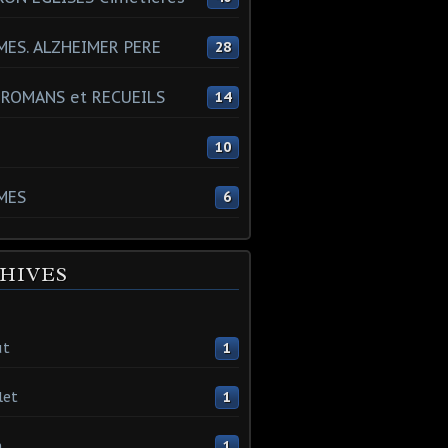
ES. ALZHEIMER PERE
28
 ROMANS et RECUEILS
14
s
10
MES
6
HIVES
ût
1
let
1
n
1