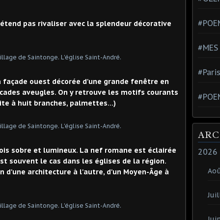
#POEM
tend pas rivaliser avec la splendeur décorative
#MES
#Pari
 la façade ouest décorée d'une grande fenêtre en
rcades aveugles. On y retrouve les motifs courants
#POE
e à huit branches, palmettes...)
ARC
 fois sobre et lumineux. La nef romane est éclairée
2026
t souvent le cas dans les églises de la région.
Ao
n d'une architecture à l'autre, d'un Moyen-Âge à
Juil
Jui