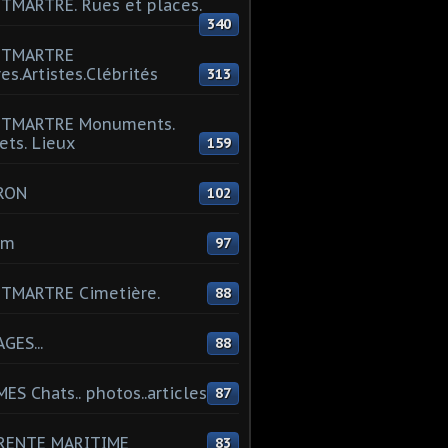
MARTRE. Rues et places.
340
TMARTRE
res.Artistes.Clébrités
313
TMARTRE Monuments.
ets. Lieux
159
RON
102
um
97
TMARTRE Cimetière.
88
GES...
88
ES Chats.. photos..articles
87
RENTE MARITIME
83