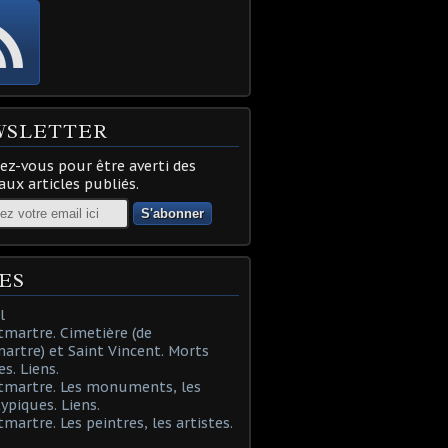
WSLETTER
z-vous pour être averti des
ux articles publiés.
ES
l
martre. Cimetière (de
rtre) et Saint Vincent. Morts
es. Liens.
tmartre. Les monuments, les
typiques. Liens.
martre. Les peintres, les artistes.