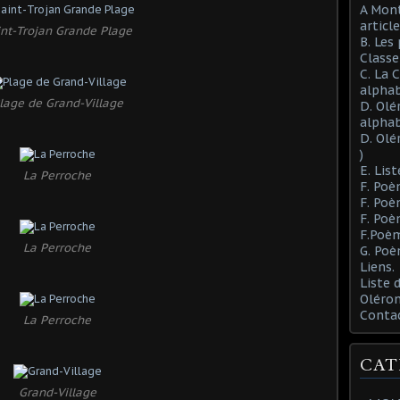
A Mont
article
int-Trojan Grande Plage
B. Les
Class
C. La 
alphab
lage de Grand-Village
D. Olé
alphab
D. Olé
)
E. List
La Perroche
F. Poè
F. Poè
F. Poè
F.Poèm
La Perroche
G. Poè
Liens.
Liste
Oléron
Conta
La Perroche
CAT
Grand-Village