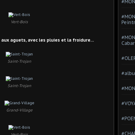
#MONT
#MON
Vert-Bois
Peint
#MON
ux aguets, avec les pluies et la froidure...
Cabar
#OLE
Saint-Trojan
#alb
Saint-Trojan
#MON
#VOYA
Grand-Village
#POEM
#CHA
Vert-Bois