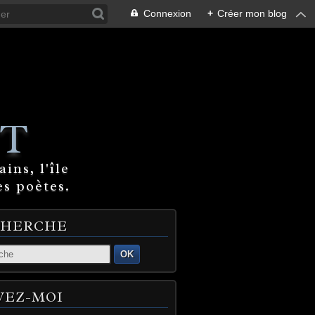
Connexion
+
Créer mon blog
T
ins, l'île
es poètes.
CHERCHE
OK
VEZ-MOI