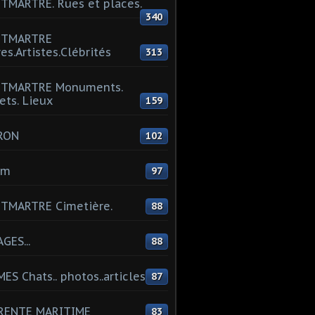
MARTRE. Rues et places.
340
TMARTRE
res.Artistes.Clébrités
313
TMARTRE Monuments.
ets. Lieux
159
RON
102
um
97
TMARTRE Cimetière.
88
GES...
88
ES Chats.. photos..articles
87
RENTE MARITIME
83