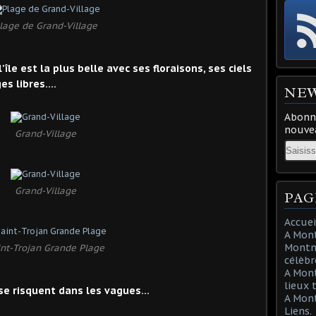
lage de Grand-Village
le est la plus belle avec ses floraisons, ses ciels
es libres….
NE
Abonne
nouvea
Grand-Village
Email
Grand-Village
PAG
Accuei
A Mont
Montma
int-Trojan Grande Plage
célèbr
A Mon
lieux 
se risquent dans les vagues…
A Mont
Liens.