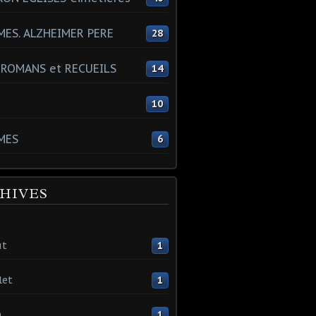
ES. ALZHEIMER PERE
28
 ROMANS et RECUEILS
14
s
10
MES
6
HIVES
ût
1
let
1
n
1