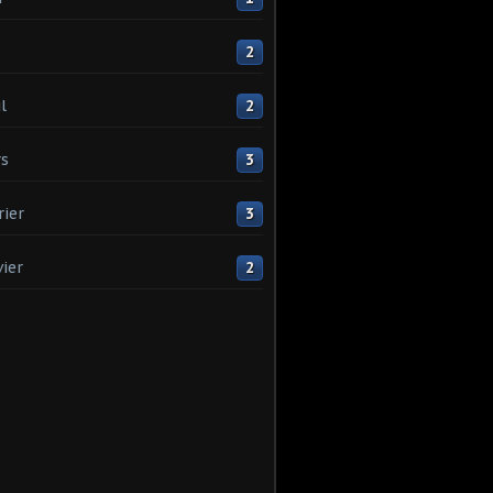
2
l
2
s
3
rier
3
vier
2