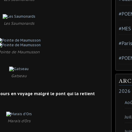
#POEM
Les Saumonards
#MES
#Pari
Pointe de Maumusson
#POE
Gatseau
ARC
2026
jours en voyage malgré le pont qui la retient
Ao
Juil
Marais d'Ors
Jui