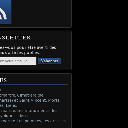
WSLETTER
z-vous pour être averti des
ux articles publiés.
ES
l
martre. Cimetière (de
rtre) et Saint Vincent. Morts
es. Liens.
tmartre. Les monuments, les
typiques. Liens.
martre. Les peintres, les artistes.