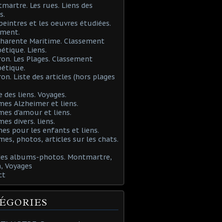
martre. Les rues. Liens des
s.
 peintres et les oeuvres étudiées.
ement.
Charente Maritime. Classement
étique. Liens.
ron. Les Plages. Classement
étique.
ron. Liste des articles (hors plages
e des liens. Voyages.
mes Alzheimer et liens.
mes d'amour et liens.
mes divers. liens.
es pour les enfants et liens.
mes, photos, articles sur les chats.
 des albums-photos. Montmartre,
, Voyages
ct
ÉGORIES