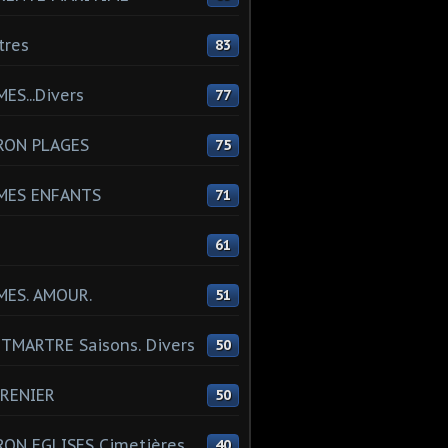
tres
83
ES...Divers
77
RON PLAGES
75
MES ENFANTS
71
61
MES. AMOUR.
51
MARTRE Saisons. Divers
50
RENIER
50
ON EGLISES Cimetières
40