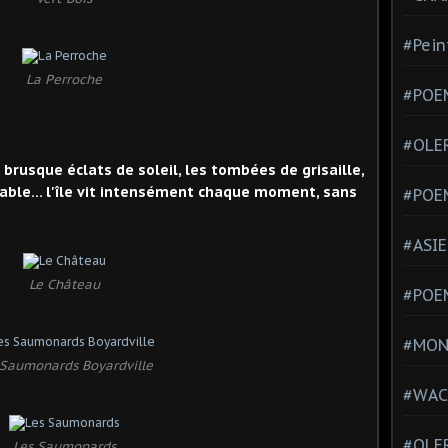
#Pein
La Perroche
#POEM
#OLE
brusque éclats de soleil, les tombées de grisaille,
sable… l'île vit intensément chaque moment, sans
#POE
#ASIE
Le Château
#POE
#MONT
 Saumonards Boyardville
#WAC
#OLER
Les Saumonards