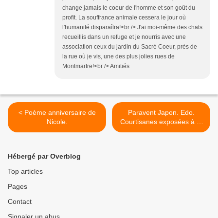
change jamais le coeur de l'homme et son goût du
profit. La souffrance animale cessera le jour où
l'humanité disparaîtra!<br /> J'ai moi-même des chats
recueillis dans un refuge et je nourris avec une
association ceux du jardin du Sacré Coeur, près de
la rue où je vis, une des plus jolies rues de
Montmartre!<br /> Amitiés
< Poème anniversaire de
Paravent Japon. Edo.
Nicole.
Courtisanes exposées à la
vue du Public. Haramise.
Katsukawa Shun'ei. >
Hébergé par Overblog
Top articles
Pages
Contact
Signaler un abus