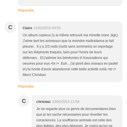
Répondre
C
Claire
21/02/2015 09:55
Un album copieux j'y ai même retrouvé ma minette noire ;&gt;)
J'aime tant les animeaux que la moindre maltraitance je fait
pleurer... Il y a 2/3 nuits (nuits sans sommeils) un reportage
sur les éléphants traqués, tués pour l'ivoire de leurs
défenses... Et j'admire les bénévoles d' Associations qui
oeuvres pour eux.<br /> .Euh... j'ai peint des oiseaux en pastel
et j'ai honte d'avoir abandonné cette belle activité voilà.<br />
Merci Christian
Répondre
C
chriswac
23/02/2015 12:58
Je ne regarde plus ce genre de documentaires bien
que je les sache nécessaires pour réveiller les
consciences. La souffrance animale est celle des
plus faibles, des plus démunis. Je crains qu'on ne