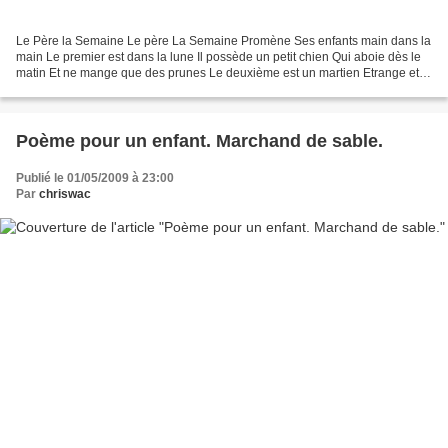
Le Père la Semaine Le père La Semaine Promène Ses enfants main dans la
main Le premier est dans la lune Il possède un petit chien Qui aboie dès le
matin Et ne mange que des prunes Le deuxième est un martien Etrange et
végétarien Qui avale des salades...
Poème pour un enfant. Marchand de sable.
Publié le 01/05/2009 à 23:00
Par
chriswac