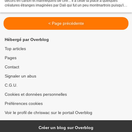
décors en carton et mannequins de cire... Il a cédé la place à quelques
créatures étranges imaginées par Dali qui fut un peu montmartrois puisqu'il
habita quelque temps rue Becquerel...
< Page précédente
Hébergé par Overblog
Top articles
Pages
Contact
Signaler un abus
C.G.U.
Cookies et données personnelles
Préférences cookies
Voir le profil de chriswac sur le portail Overblog
Créer un blog sur Overblog