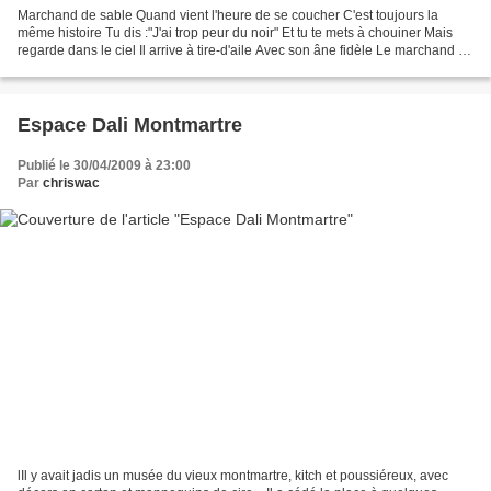
Marchand de sable Quand vient l'heure de se coucher C'est toujours la
même histoire Tu dis :"J'ai trop peur du noir" Et tu te mets à chouiner Mais
regarde dans le ciel Il arrive à tire-d'aile Avec son âne fidèle Le marchand de
grains de sable Il vient...
Espace Dali Montmartre
Publié le 30/04/2009 à 23:00
Par
chriswac
lIl y avait jadis un musée du vieux montmartre, kitch et poussiéreux, avec