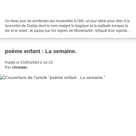
Un beau jour de printemps qui ressemble à l'été, un jour idéal pour aller à la
rencontre de Dalida dont le nom malgré le tragique et la solitude évoque la
vie et le soleil. Je passe par les vignes de Montmartre, reliquat d'un vignoble
qui du temps des...
poème enfant : La semaine.
Publié le 03/05/2009 à 16:15
Par
chriswac