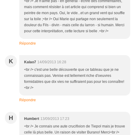
<br /> Je n'aime pas - en général - écrire des commentaires,
mais comment résister à cet article qui comprend si bien un
peintre de mon pays. Oui, le vide...et un grand vent qui souffle
sur la toile ;<br /> Oui Marie qui partage non seulement la
douleur du Fils - divin - mais celle du larron - si humain. Merci
pour cette interprétation, cette lecture si belle .<br />
Répondre
K
Kalao7
14/09/2013 16:28
<br /> c'est une belle découverte que ce tableau que je ne
connaissais pas. Venise est tellement riche d'oeuvres
formidables que dix vies ne suffiraient pas pour les connaître!
<br />
Répondre
H
Humbert
13/09/2013 17:23
<br /> Je connais une aute crucifixion de Tiepol mais je trouve
celle là plus belle. Un raison de visiter Burano! Merci<br />