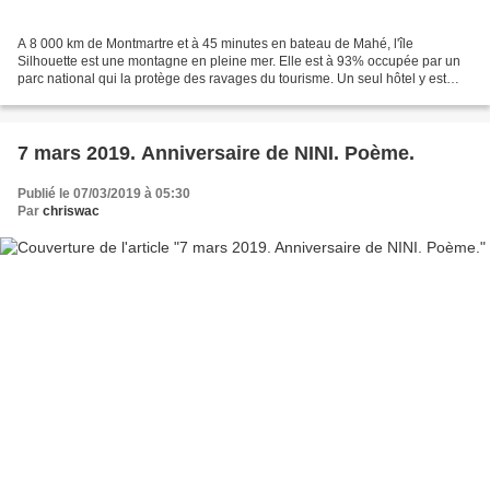
A 8 000 km de Montmartre et à 45 minutes en bateau de Mahé, l'île
Silhouette est une montagne en pleine mer. Elle est à 93% occupée par un
parc national qui la protège des ravages du tourisme. Un seul hôtel y est
établi, constitué de petites maisons cachées...
7 mars 2019. Anniversaire de NINI. Poème.
Publié le 07/03/2019 à 05:30
Par
chriswac