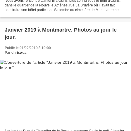
Nous avons rencontré Daniel Iffla Osiris, plus connu sous le nom d'Osiris,
dans le quartier de la Nouvelle Athènes, rue La Bruyère où il avait fait
construire son hôtel particulier. Sa tombe au cimetière de Montmartre ne
peut passer inaperçue! Une statue...
Janvier 2019 à Montmartre. Photos au jour le
jour.
Publié le 01/02/2019 à 10:00
Par
chriswac
1er janvier. Rue du Chevalier de la Barre et passage Cottin la nuit. 2 janvier.