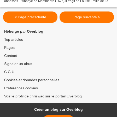
abbesses. L'Abbaye de Montmartre (1626) II s'agit de Louise Emilie de La
Tour d'Auvergne (1667-1737), douzième...
< Page précédente
Page suivante >
Hébergé par Overblog
Top articles
Pages
Contact
Signaler un abus
C.G.U.
Cookies et données personnelles
Préférences cookies
Voir le profil de chriswac sur le portail Overblog
Créer un blog sur Overblog