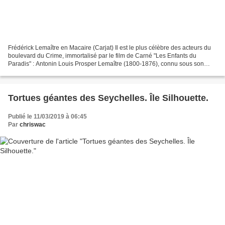
Frédérick Lemaître en Macaire (Carjat) Il est le plus célèbre des acteurs du
boulevard du Crime, immortalisé par le film de Carné "Les Enfants du
Paradis" : Antonin Louis Prosper Lemaître (1800-1876), connu sous son
nom de scène : Frédérick Lemaître....
Tortues géantes des Seychelles. Île Silhouette.
Publié le 11/03/2019 à 06:45
Par
chriswac