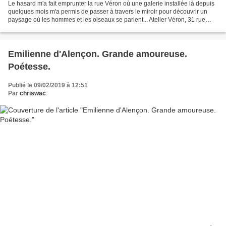
Le hasard m'a fait emprunter la rue Véron où une galerie installée là depuis
quelques mois m'a permis de passer à travers le miroir pour découvrir un
paysage où les hommes et les oiseaux se parlent... Atelier Véron, 31 rue
Véron Il faisait gris... Il...
Emilienne d'Alençon. Grande amoureuse.
Poétesse.
Publié le 09/02/2019 à 12:51
Par
chriswac