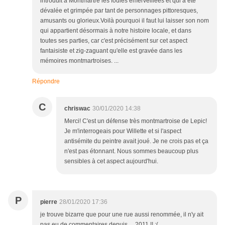
introduit à Montmartre les foules émerveillées et qui a été
dévalée et grimpée par tant de personnages pittoresques,
amusants ou glorieux.Voilà pourquoi il faut lui laisser son nom
qui appartient désormais à notre histoire locale, et dans
toutes ses parties, car c'est précisément sur cet aspect
fantaisiste et zig-zaguant qu'elle est gravée dans les
mémoires montmartroises. ...
Répondre
C
chriswac
30/01/2020 14:38
Merci! C'est un défense très montmartroise de Lepic!
Je m'interrogeais pour Willette et si l'aspect
antisémite du peintre avait joué. Je ne crois pas et ça
n'est pas étonnant. Nous sommes beaucoup plus
sensibles à cet aspect aujourd'hui.
P
pierre
28/01/2020 17:36
je trouve bizarre que pour une rue aussi renommée, il n'y ait
pas eu de commentaires depuis ... 2011 !! :(