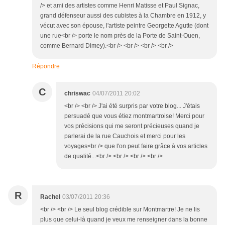
/> et ami des artistes comme Henri Matisse et Paul Signac,
grand défenseur aussi des cubistes à la Chambre en 1912, y
vécut avec son épouse, l'artiste peintre Georgette Agutte (dont
une rue<br /> porte le nom près de la Porte de Saint-Ouen,
comme Bernard Dimey).<br /> <br /> <br /> <br />
Répondre
C
chriswac
04/07/2011 20:02
<br /> <br /> J'ai été surpris par votre blog... J'étais
persuadé que vous étiez montmartroise! Merci pour
vos précisions qui me seront précieuses quand je
parlerai de la rue Cauchois et merci pour les
voyages<br /> que l'on peut faire grâce à vos articles
de qualité...<br /> <br /> <br /> <br />
R
Rachel
03/07/2011 20:36
<br /> <br /> Le seul blog crédible sur Montmartre! Je ne lis
plus que celui-là quand je veux me renseigner dans la bonne