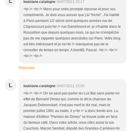
L
louisiane.catalogne
04/07/2011 20:17
<br /> <br /> Merci pour votre prompte réponse et pour vos
compliments. Je dois vous avouer que j'ai "triché". J'ai habité
à Paris pendant 1/2 siècle dont quelques années rue de
Clignancourt puis<br /> rue Damrémont et je n'habite dans le
Roussillon que depuis quelques mois, ce qui ne m'empêche
pas de me rappeler quelques anecdotes sur Paris. Votre blog
est très intéressant et je ne<br /> manquerai pas de le
consulter de temps en temps. A bientôt, Pascal. <br /> <br />
<br /> <br />
Répondre
L
louisiane.catalogne
04/07/2011 15:06
<br /> <br /> On ne peut pas parler du Lux Bar sans parler en
effet de Bernard Dimey qui, comme le dit la chanson de
Jacques Debronckart, n'est pas mort le dix mai, mais le
premier juillet 1981 au matin, il y<br /> a donc trente ans. La
maison d'édition "Paroles de Dimey" se trouve juste en face
du fameux café. Dans votre article, vous citez aussi la rue
Cauchois. Marcel Sembat, député des Grandes-Carrières<br