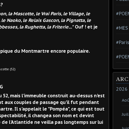
s?
n, la Mascotte, le Vrai Paris, le Village, le
#POEM
 le Naoko, le Relais Gascon, la Pignatta, le
bbesses, la Rughetta, la Friterie..."
Ouf ! et je
#MES
#Pari
typique du Montmartre encore populaire.
#POE
52)
ARC
2026
u 52, mais l'immeuble construit au-dessus n'est
Ao
ant aux couples de passage qu'il fut pendant
re. Il s'appelait le "Pompéa", ce qui est tout
Juil
spectabilité, il changea son nom et devint
 de l'Atlantide ne veilla pas longtemps sur lui
Jui