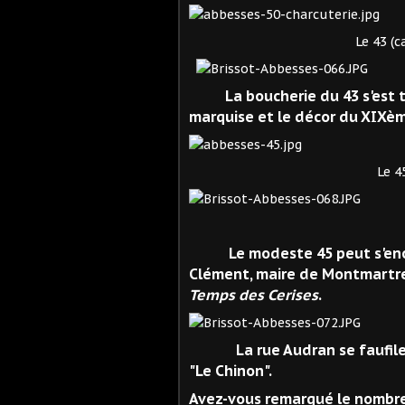
Le 43 (carte pos
La boucherie du 43 s'est tra
marquise et le décor du XIXèm
Le 45 (carte pos
Le 45 aujou
Le modeste 45 peut s'enorgue
Clément, maire de Montmartr
Temps des Cerises
.
La rue Audran se faufile en
"Le Chinon".
Avez-vous remarqué le nombre 