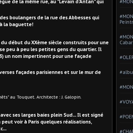
lègue de la même rue, au "Levain d'Antan" qui
#MONT
#MON
 des boulangers de la rue des Abbesses qui
Peint
à la baguette!
#MON
 du début du XXème siècle construits pour une
Cabar
se peu à peu les petites gens du quartier. Il
03) un nom impertinent pour une façade
#OLE
diverses façades parisiennes et sur le mur de
#alb
#MON
uquet. Architecte : J. Galopin.
#VOYA
vec ses larges baies plein Sud... Il est signé
#POEM
 peut voir à Paris quelques réalisations,
...
#CHA