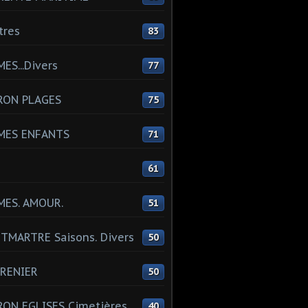
tres
83
ES...Divers
77
RON PLAGES
75
MES ENFANTS
71
61
MES. AMOUR.
51
MARTRE Saisons. Divers
50
RENIER
50
ON EGLISES Cimetières
40