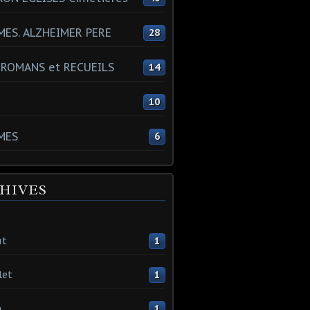
ES. ALZHEIMER PERE
28
 ROMANS et RECUEILS
14
s
10
MES
6
HIVES
ût
1
let
1
n
1