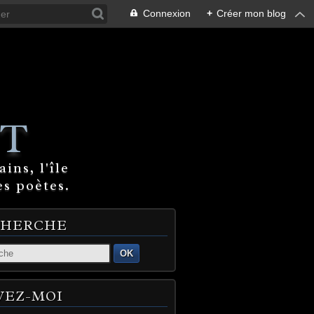
Connexion
+
Créer mon blog
T
ins, l'île
es poètes.
CHERCHE
OK
VEZ-MOI