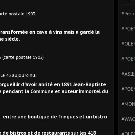
#Pein
tale 1903
#POEM
nsformée en cave à vins mais a gardé la
e siècle.
#OLE
tale 1902)
#POE
#ASIE
rd'hui
illir d'avoir abrité en 1891 Jean-Baptiste
#POE
e pendant la Commune et auteur immortel du
#MONT
tre une boutique de fringues et un bistro
#WAC
de bistros et de restaurants sur les 418
#OLER