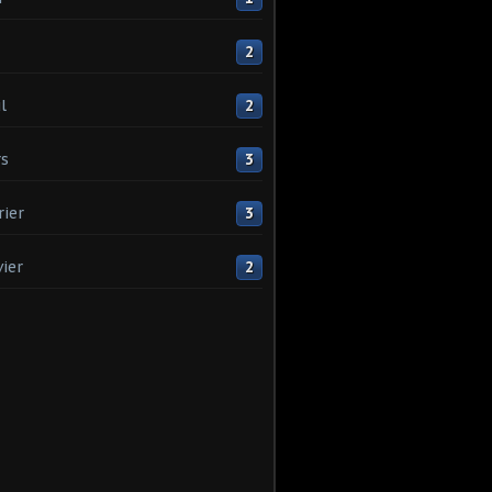
2
l
2
s
3
rier
3
vier
2