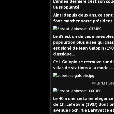
L'année dernière c'est son col
l'a supplanté.
Ainsi depuis deux ans, ce sont
font marcher notre président 
Le 39 est un de ces immeubles
population plus aisée qui chas
est signé de Jean Galopin (19
classique...
Ce J. Galopin se retrouve sur 
villas de stations à la mode....
Villa "Les Genêts" au To
Le 40 a une certaine élégance a
de Ch. Lefebvre (1907) dont on
avenue Foch, rue Lafayette etc