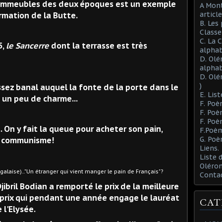
 immeubles des deux époques est un exemple
A Mont
article
rmation de la Butte.
B. Les
Class
C. La 
5,
le Sancerre
dont la terrasse est très
alphab
D. Olé
alphab
D. Olé
)
ssez banal auquel la fonte de la porte dans le
E. List
 un peu de charme...
F. Poè
F. Poè
F. Poè
.. On y fait la queue pour acheter son pain,
F.Poèm
G. Poè
 communisme!
Liens.
Liste
Oléron
galaise)..."Un étranger qui vient manger le pain de Français"?
Conta
Djibril Bodian a remporté le prix de la meilleure
 prix qui pendant une année engage le lauréat
CAT
l'Elysée.