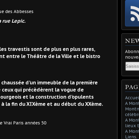
besses
 rue Lepic.
NE
travestis sont de plus en plus rares,
Abonne
 entre le Théâtre de la Ville et le bistro
nouvea
Email
de chaussée d'un immeuble de la première
PAG
e ceux qui précèdèrent la vogue de
ourgeois et la construction d'opulents
Accuei
A Mont
e à la fin du XIXème et au début du XXème.
Montma
célèbr
A Mon
années 50
lieux 
A Mont
Liens.