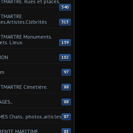
MARTRE. Rues et places.
340
TMARTRE
res.Artistes.Clébrités
313
TMARTRE Monuments.
ets. Lieux
159
RON
102
um
97
TMARTRE Cimetière.
88
GES...
88
ES Chats.. photos..articles
87
RENTE MARITIME
83