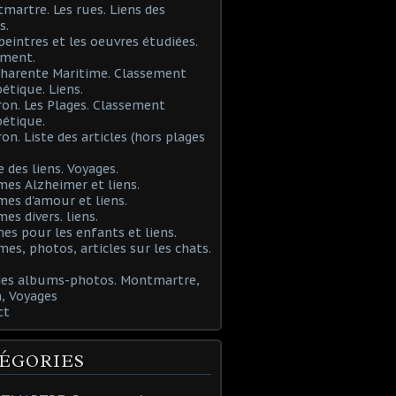
martre. Les rues. Liens des
s.
 peintres et les oeuvres étudiées.
ement.
Charente Maritime. Classement
étique. Liens.
ron. Les Plages. Classement
étique.
ron. Liste des articles (hors plages
e des liens. Voyages.
mes Alzheimer et liens.
mes d'amour et liens.
mes divers. liens.
es pour les enfants et liens.
mes, photos, articles sur les chats.
 des albums-photos. Montmartre,
, Voyages
ct
ÉGORIES