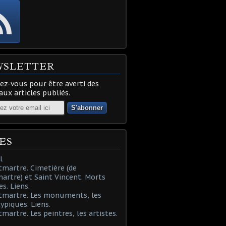
WSLETTER
z-vous pour être averti des
ux articles publiés.
ES
l
martre. Cimetière (de
rtre) et Saint Vincent. Morts
es. Liens.
tmartre. Les monuments, les
typiques. Liens.
martre. Les peintres, les artistes.