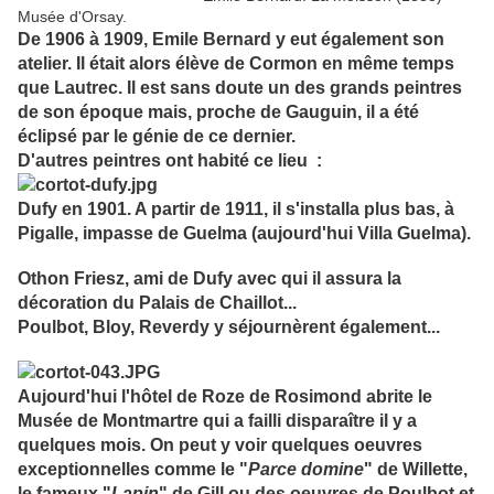
Musée d'Orsay.
De 1906 à 1909, Emile Bernard y eut également son
atelier. Il était alors élève de Cormon en même temps
que Lautrec. Il est sans doute un des grands peintres
de son époque mais, proche de Gauguin, il a été
éclipsé par le génie de ce dernier.
D'autres peintres ont habité ce lieu :
Dufy en 1901. A partir de 1911, il s'installa plus bas, à
Pigalle, impasse de Guelma (aujourd'hui Villa Guelma).
Othon Friesz, ami de Dufy avec qui il assura la
décoration du Palais de Chaillot...
Poulbot, Bloy, Reverdy y séjournèrent également...
Aujourd'hui l'hôtel de Roze de Rosimond abrite le
Musée de Montmartre qui a failli disparaître il y a
quelques mois. On peut y voir quelques oeuvres
exceptionnelles comme le "
Parce domine
" de Willette,
le fameux "
Lapin
" de Gill ou des oeuvres de Poulbot et