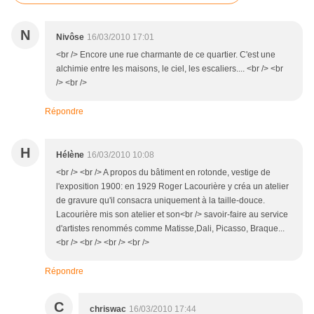
N
Nivôse
16/03/2010 17:01
<br /> Encore une rue charmante de ce quartier. C'est une
alchimie entre les maisons, le ciel, les escaliers.... <br /> <br
/> <br />
Répondre
H
Hélène
16/03/2010 10:08
<br /> <br /> A propos du bâtiment en rotonde, vestige de
l'exposition 1900: en 1929 Roger Lacourière y créa un atelier
de gravure qu'il consacra uniquement à la taille-douce.
Lacourière mis son atelier et son<br /> savoir-faire au service
d'artistes renommés comme Matisse,Dali, Picasso, Braque...
<br /> <br /> <br /> <br />
Répondre
C
chriswac
16/03/2010 17:44