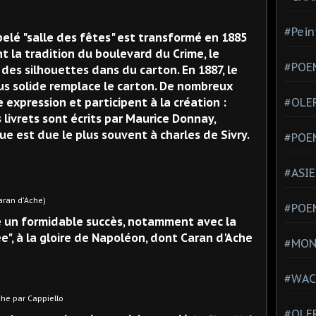
#Pein
elé "salle des fêtes" est transformé en 1885
t la tradition du boulevard du Crime, le
#POEM
des silhouettes dans du carton. En 1887, le
lus solide remplace le carton. De nombreux
 expression et participent à la création :
#OLE
s livrets sont écrits par Maurice Donnay,
que est due le plus souvent à charles de Sivry.
#POE
#ASIE
'Ache)
#POE
e un formidable succès, notamment avec la
", à la gloire de Napoléon, dont Caran d'Ache
#MONT
#WAC
appiello
#OLER