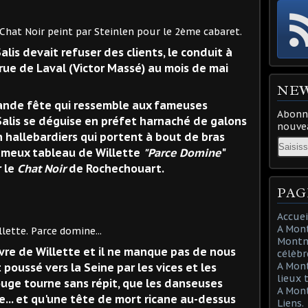
nt par Steinlen pour le 2ème cabaret.
alis devait refuser des clients, le conduit à
rue de Laval (Victor Massé) au mois de mai
NE
nde fête qui ressemble aux fameuses
Abonne
alis se déguise en préfet harnaché de galons
nouvea
n hallebardiers qui portent à bout de bras
Email
ameux tableau de Willette
"Parce Domine
"
r le
Chat Noir
de Rochechouart.
PAG
Accuei
A Mont
 domine...
Montma
uvre de Willette et il ne manque pas de nous
célèbr
A Mon
poussé vers la Seine par les vices et les
lieux 
rouge tourne sans répit, que les danseuses
A Mont
e... et qu'une tête de mort ricane au-dessus
Liens.