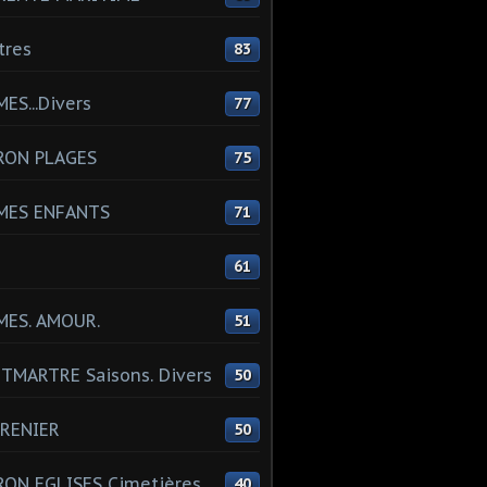
tres
83
ES...Divers
77
RON PLAGES
75
MES ENFANTS
71
61
MES. AMOUR.
51
MARTRE Saisons. Divers
50
RENIER
50
ON EGLISES Cimetières
40