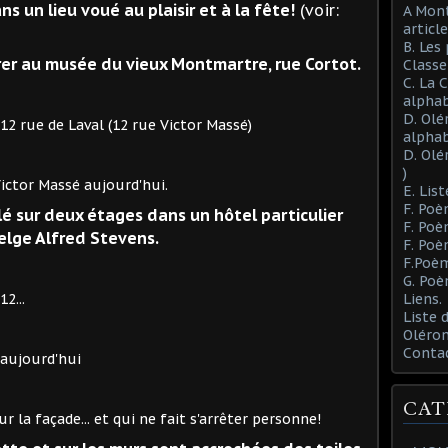
ans un lieu voué au plaisir et à la fête!
(voir:
A Mont
article
B. Les
rer au musée du vieux Montmartre, rue Cortot.
Class
C. La 
alphab
D. Olé
 Laval (12 rue Victor Massé)
alphab
D. Olé
)
sé aujourd'hui.
E. List
F. Poè
lé sur deux étages dans un hôtel particulier
F. Poè
elge Alfred Stevens.
F. Poè
F.Poèm
G. Poè
..
Liens.
Liste
Oléron
Conta
d'hui
CAT
... et qui ne fait s'arrêter personne!