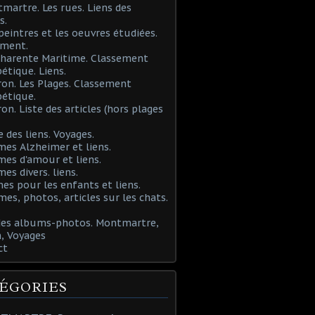
martre. Les rues. Liens des
s.
 peintres et les oeuvres étudiées.
ement.
Charente Maritime. Classement
étique. Liens.
ron. Les Plages. Classement
étique.
ron. Liste des articles (hors plages
e des liens. Voyages.
mes Alzheimer et liens.
mes d'amour et liens.
mes divers. liens.
es pour les enfants et liens.
mes, photos, articles sur les chats.
 des albums-photos. Montmartre,
, Voyages
ct
ÉGORIES