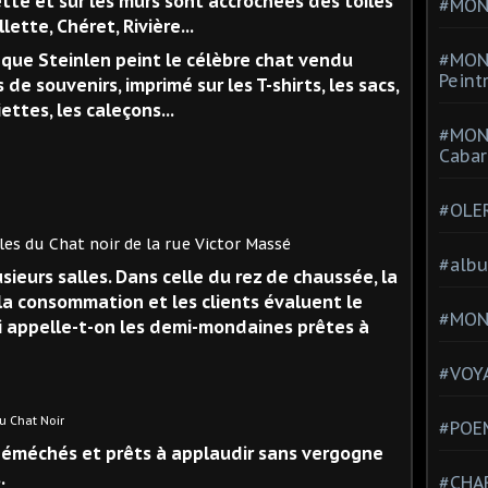
ette et sur les murs sont accrochées des toiles
#MONT
ette, Chéret, Rivière...
que Steinlen peint le célèbre chat vendu
#MON
Peint
de souvenirs, imprimé sur les T-shirts, les sacs,
iettes, les caleçons...
#MON
Cabar
#OLE
noir de la rue Victor Massé
#alb
ieurs salles. Dans celle du rez de chaussée, la
la consommation et les clients évaluent le
#MON
i appelle-t-on les demi-mondaines prêtes à
#VOYA
 Noir
#POEM
n éméchés et prêts à applaudir sans vergogne
.
#CHA