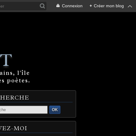
Connexion
+
Créer mon blog
T
ins, l'île
es poètes.
CHERCHE
OK
VEZ-MOI