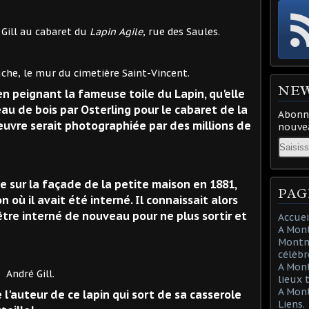
l au cabaret du
Lapin Agile
, rue des Saules.
uche, le mur du cimetière Saint-Vincent.
NE
 en peignant la fameuse toile du Lapin, qu'elle
au de bois par Osterling pour le cabaret de la
Abonne
euvre serait photographiée par des millions de
nouvea
Email
ée sur la façade de la petite maison en 1881,
PAG
 où il avait été interné. Il connaissait alors
tre interné de nouveau pour ne plus sortir et
Accuei
A Mont
Montma
célèbr
A Mon
ll.
lieux 
A Mont
 l'auteur de ce lapin qui sort de sa casserole
Liens.