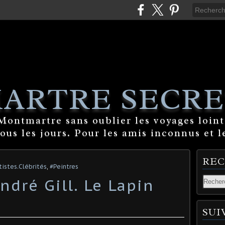
ARTRE SECRE
ontmartre sans oublier les voyages lointa
tous les jours. Pour les amis inconnus et l
RE
istes.Clébrités
,
#Peintres
dré Gill. Le Lapin
SUI