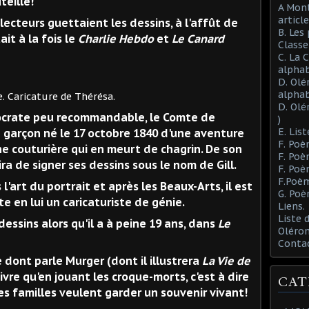
eille!
A Mont
article
s lecteurs guettaient les dessins, à l'affût de
B. Les
ait à la fois le
Charlie Hebdo
et
Le Canard
Class
C. La 
alphab
D. Olé
alphab
e de Thérésa.
D. Olé
istocrate peu recommandable, le Comte de
)
E. List
e garçon né le 17 octobre 1840 d'une aventure
F. Poè
 couturière qui en meurt de chagrin. De son
F. Poè
ira de signer ses dessins sous le nom de Gill.
F. Poè
F.Poèm
l'art du portrait et après les Beaux-Arts, il est
G. Poè
 en lui un caricaturiste de génie.
Liens.
Liste
dessins alors qu'il a à peine 19 ans, dans
Le
Oléron
Conta
 dont parle Murger (dont il illustrera
La Vie de
ivre qu'en jouant les croque-morts, c'est à dire
CAT
es familles veulent garder un souvenir vivant!