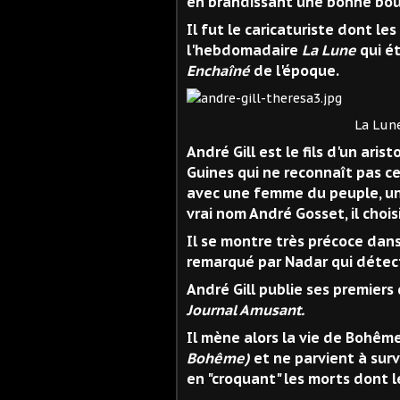
en brandissant une bonne bout
Il fut le caricaturiste dont le
l'hebdomadaire
La Lune
qui ét
Enchaîné
de l'époque.
La Lune. Caricatur
André Gill est le fils d'un ar
Guines qui ne reconnaît pas c
avec une femme du peuple, une
vrai nom André Gosset, il chois
Il se montre très précoce dans 
remarqué par Nadar qui détecte
André Gill publie ses premiers 
Journal Amusant.
Il mène alors la vie de Bohême
Bohême)
et ne parvient à surv
en "croquant" les morts dont l