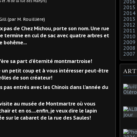
2016
de la rue des Martyrs)
2015
2014
2013
. Rouillière)
2012
x pas de Chez Michou, porte son nom. Une rue
2011
e termine en cul de sac avec quatre arbres et
2010
2009
te bohême...
2008
2007
onfère sa part d'éternité montmartroise!
ART
re un petit coup et à vous intéresser peut-être
drôles de son créateur!
 pas entrés avec les Chinois dans l'année du
re visite au musée de Montmartre où vous
hair et en os....enfin, je veux dire le lapin
lée sur le cabaret de la rue des Saules!