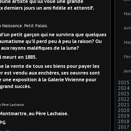
, jeune artiste qui lui voue une grande
 derniers jours un ami fidèle et attentif.
Mai
e. Petit Palais.
Avri
e d'un petit garçon qui ne survivra que quelques
traumatisme qu'il perd peu à peu la raison? Ou
Mar
 aux rayons maléfiques de la lune?
il meurt en 1885.
Fév
e la vente de tous ses biens pour payer les
Jan
er est vendu aux enchères, ses oeuvres sont
e une exposition à la Galerie Vivienne pour
2025
 grand succès.
2024
2023
2022
2021
 Lachaise.
2020
 Montmartre, au Père Lachaise.
2019
2018
2017