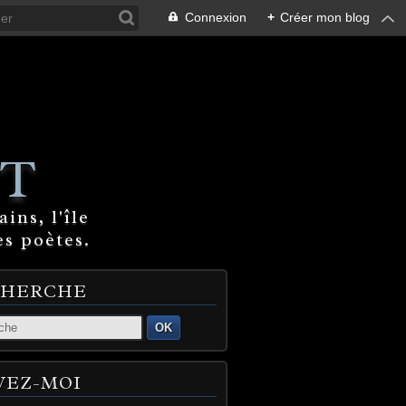
Connexion
+
Créer mon blog
T
ins, l'île
es poètes.
CHERCHE
OK
VEZ-MOI