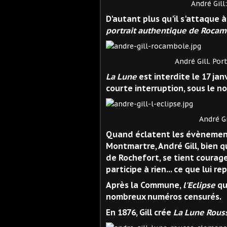
André Gill: Madame An
D'autant plus qu'il s'attaque
portrait authentique de Rocamb
André Gill. Portrait au
La Lune
est interdite le 17 jan
courte interruption, sous le 
André Gill. L'Eclip
Quand éclatent les évènemen
Montmartre, André Gill, bien 
de Rochefort, se tient courage
participe à rien... ce que lui r
Après la Commune,
l'Eclipse
qu
nombreux numéros censurés.
En 1876, Gill crée
La Lune Rous