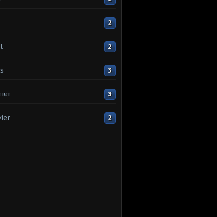
2
l
2
s
3
rier
3
vier
2