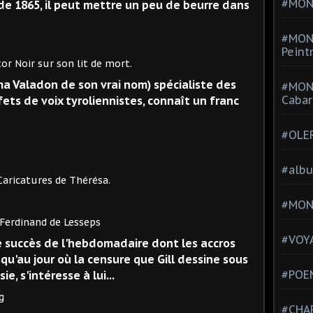
#MONT
de 1865, il peut mettre un peu de beurre dans
#MON
Peint
sur son lit de mort.
a Valadon de son vrai nom) spécialiste des
#MON
Cabar
fets de voix tyroliennistes, connaît un franc
#OLE
#alb
es de Thérésa.
#MON
nd de Lesseps
#VOYA
le succès de l'hebdomadaire dont les accros
u'au jour où la censure que Gill dessine sous
#POEM
, s'intéresse à lui...
#CHA