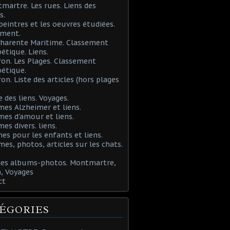
martre. Les rues. Liens des
s.
 peintres et les oeuvres étudiées.
ement.
Charente Maritime. Classement
étique. Liens.
ron. Les Plages. Classement
étique.
ron. Liste des articles (hors plages
e des liens. Voyages.
mes Alzheimer et liens.
mes d'amour et liens.
mes divers. liens.
es pour les enfants et liens.
mes, photos, articles sur les chats.
 des albums-photos. Montmartre,
, Voyages
ct
ÉGORIES