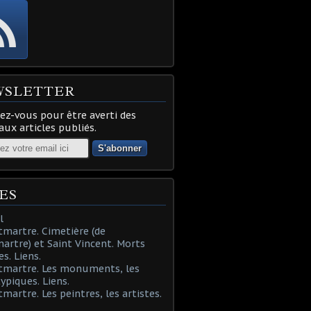
WSLETTER
z-vous pour être averti des
ux articles publiés.
ES
l
martre. Cimetière (de
rtre) et Saint Vincent. Morts
es. Liens.
tmartre. Les monuments, les
typiques. Liens.
martre. Les peintres, les artistes.