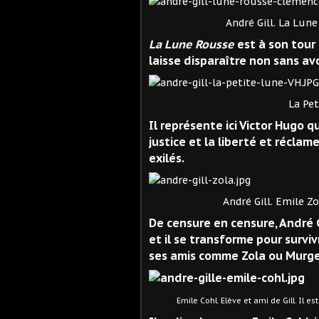
André Gill. La Lune Rous
La Lune Rousse
est à son tour 
laisse disparaître non sans a
La Petite Lune. Vic
Il représente ici Victor Hugo q
justice et la liberté et récl
exilés.
André Gill. Emile Zola (qui s
De censure en censure, André G
et il se transforme pour survi
ses amis
comme Zola ou Murge
Emile Cohl. Elève et ami de Gill. Il est 