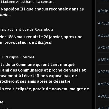
asthasie. La censure.
 à Napoléon III que chacun reconnaît dans
Le
#Pein
ole...
#POEM
thentique de Rocambole.
#OLE
vier 1866 mais renaît le 26 janvier, après une
nom provocateur de
L'Eclipse
!
#POE
se. Courbet.
#ASIE
ts de la Commune qui ont tant marqué
qu'ami des Communards et proche de Vallès et
#POE
usement à l'écart! Il ne s'expose pas, ne
eprocheront ses amis après le désastre...
#MONT
i s'était éclipsée, paraît de nouveau malgré de
#WAC
se.
#OLER