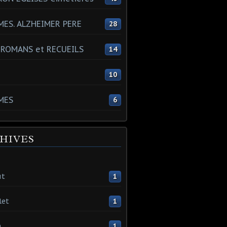
ES. ALZHEIMER PERE
28
 ROMANS et RECUEILS
14
s
10
MES
6
HIVES
ût
1
let
1
n
1