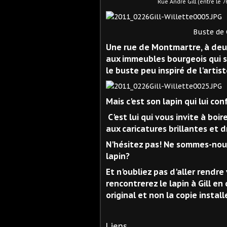
Rue André Gill (entre le 76 et 78 
Buste de Gill (par M
Une rue de Montmartre, à deu
aux immeubles bourgeois qui s
le buste peu inspiré de l'artis
Mais c'est son lapin qui lui c
C'est lui qui vous invite à boi
aux caricatures brillantes et 
N'hésitez pas! Ne sommes-nous
lapin?
Et n'oubliez pas d'aller rend
rencontrerez le lapin à Gill en c
original et non la copie instal
Liens