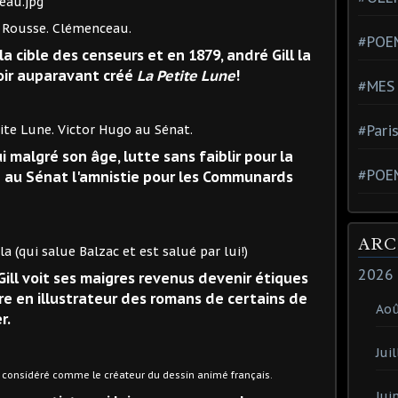
se. Clémenceau.
#POEM
la cible des censeurs et en 1879, andré Gill la
voir auparavant créé
La Petite Lune
!
#MES
tor Hugo au Sénat.
#Pari
ui malgré son âge, lutte sans faiblir pour la
#POE
ame au Sénat l'amnistie pour les Communards
ARC
alue Balzac et est salué par lui!)
2026
ill voit ses maigres revenus devenir étiques
vre en illustrateur des romans de certains de
Ao
r.
Juil
considéré comme le créateur du dessin animé français.
Jui