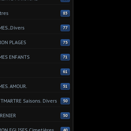
tres
83
ES...Divers
77
RON PLAGES
75
MES ENFANTS
71
61
MES. AMOUR.
51
MARTRE Saisons. Divers
50
RENIER
50
ON EGLISES Cimetières
40