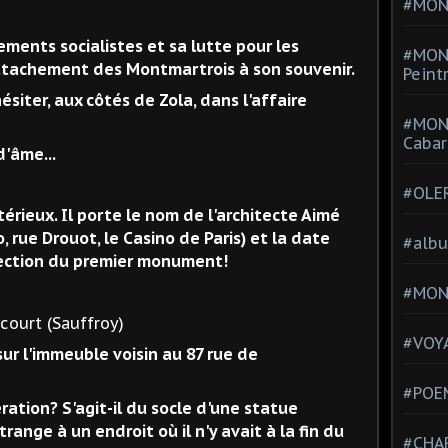
#MONT
ements socialistes et sa lutte pour les
#MON
'attachement des Montmartrois à son souvenir.
Peint
siter, aux côtés de Zola, dans l'affaire
#MON
Cabar
d'âme...
#OLE
térieux. Il porte le nom de l'architecte Aimé
 rue Drouot, le Casino de Paris) et la date
#alb
rection du premier monument!
#MON
 (Sauffroy)
#VOYA
ur l'immeuble voisin au 87 rue de
#POEM
ération? S'agit-il du socle d'une statue
trange à un endroit où il n'y avait à la fin du
#CHA