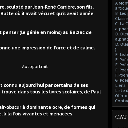
A Mont
e, sculpté par Jean-René Carrière, son fils,
article
Butte où il avait vécu et qu'il avait aimée.
B. Les
Class
C. La 
alphab
t penser (le génie en moins) au Balzac de
D. Olé
alphab
D. Olé
donne une impression de force et de calme.
)
E. List
F. Poè
F. Poè
trait
F. Poè
F.Poèm
G. Poè
t connu aujourd'hui par certains de ses
Liens.
Liste
 trouve dans tous les livres scolaires, de Paul
Oléron
Conta
clair-obscur à dominante ocre, de formes qui
, à la fois vivantes et menacées.
CAT