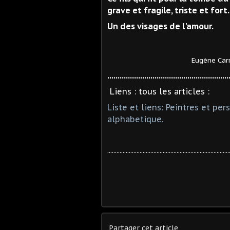
grave et fragile, triste et fort..
Un des visages de l'amour.
Eugène Carrière et son
...........................................................
Liens : tous les articles :
Liste et liens: Peintres et p
alphabetique.
...............................................................................
Partager cet article