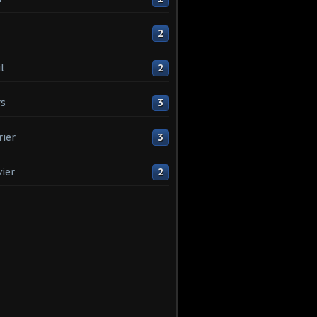
2
l
2
s
3
rier
3
vier
2