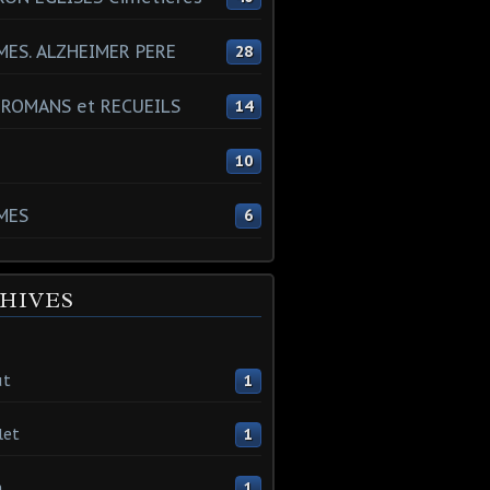
ES. ALZHEIMER PERE
28
 ROMANS et RECUEILS
14
s
10
MES
6
HIVES
ût
1
let
1
n
1