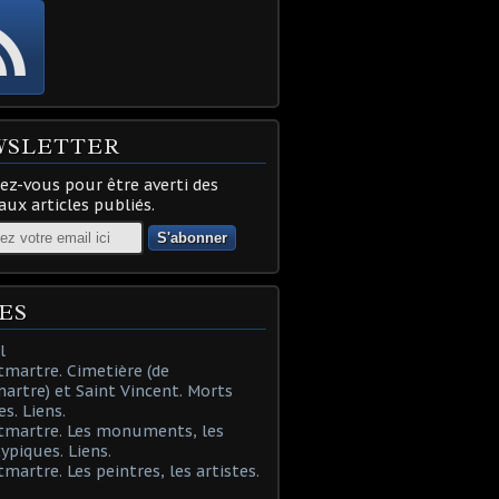
WSLETTER
z-vous pour être averti des
ux articles publiés.
ES
l
martre. Cimetière (de
rtre) et Saint Vincent. Morts
es. Liens.
tmartre. Les monuments, les
typiques. Liens.
martre. Les peintres, les artistes.