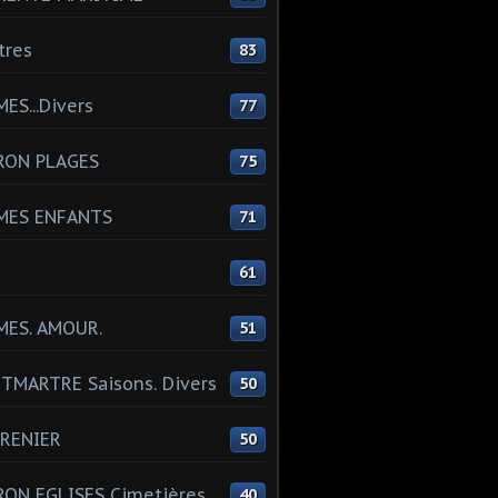
tres
83
ES...Divers
77
RON PLAGES
75
MES ENFANTS
71
61
MES. AMOUR.
51
MARTRE Saisons. Divers
50
RENIER
50
ON EGLISES Cimetières
40