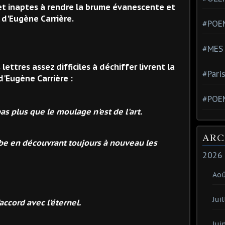
et inaptes à rendre la brume évanescente et
 d'Eugène Carrière.
#POEM
#MES
lettres assez difficiles à déchiffer livrent la
#Pari
d'Eugène Carrière :
#POE
pas plus que le moulage n'est de l'art.
ARC
erbe en découvrant toujours à nouveau les
2026
Ao
Juil
'accord avec l'éternel.
Jui