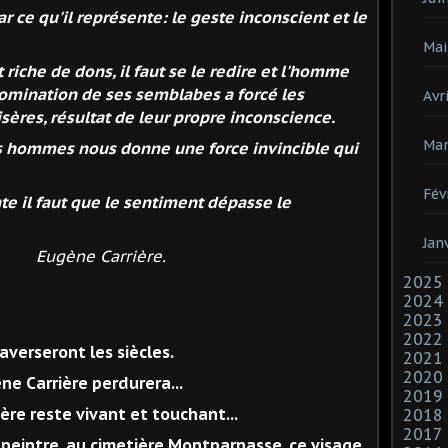
 ce qu'il représente: le geste inconscient et le
Mai
 riche de dons, il faut se le redire et l'homme
 domination de ses semblabes a forcé les
Avri
ères, résultat de leur propre inconscience.
Mar
es hommes nous donne une force invincible qui
Fév
te il faut que le sentiment dépasse le
Jan
rrière.
2025
2024
2023
2022
raverseront les siècles.
2021
2020
ène Carrière perdurera...
2019
ère reste vivant et touchant...
2018
2017
u peintre, au cimetière Montparnasse, ce visage