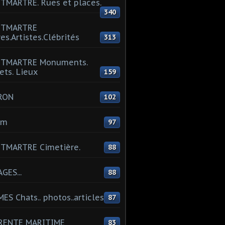
MARTRE. Rues et places.
340
TMARTRE
res.Artistes.Clébrités
313
TMARTRE Monuments.
ets. Lieux
159
RON
102
um
97
TMARTRE Cimetière.
88
GES...
88
ES Chats.. photos..articles
87
RENTE MARITIME
83