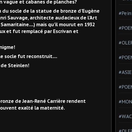
in vague et cabanes de planches?
n du socle de la statue de bronze d'Eugène
#Pein
enri Sauvage, architecte audacieux de l'Art
Samaritaine....) mais qu'il mourut en 1932
#POEM
x et fut remplacé par Escrivan et
#OLE
nigme!
 socle fut reconstruit....
#POE
 de Steinlen!
#ASIE
#POE
 bronze de Jean-René Carrière rendent
#MONT
ouvent exalté la maternité.
#WAC
#OLER