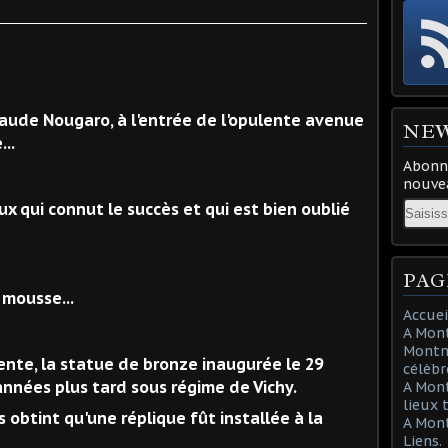
laude Nougaro, à l'entrée de l'opulente avenue
NE
...
Abonne
nouvea
Email
x qui connut le succès et qui est bien oublié
PAG
 mousse...
Accuei
A Mont
Montma
sente, la statue de bronze inaugurée le 29
célèbr
nnées plus tard sous régime de Vichy.
A Mon
lieux 
obtint qu'une réplique fût installée à la
A Mont
Liens.