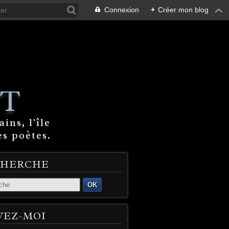
Connexion
+
Créer mon blog
T
ins, l'île
es poètes.
CHERCHE
OK
VEZ-MOI