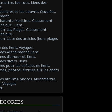
martre. Les rues. Liens des
s.
 peintres et les oeuvres étudiées.
ement.
Charente Maritime. Classement
étique. Liens.
ron. Les Plages. Classement
étique.
ron. Liste des articles (hors plages
e des liens. Voyages.
mes Alzheimer et liens.
mes d'amour et liens.
mes divers. liens.
es pour les enfants et liens.
mes, photos, articles sur les chats.
 des albums-photos. Montmartre,
, Voyages
ct
ÉGORIES