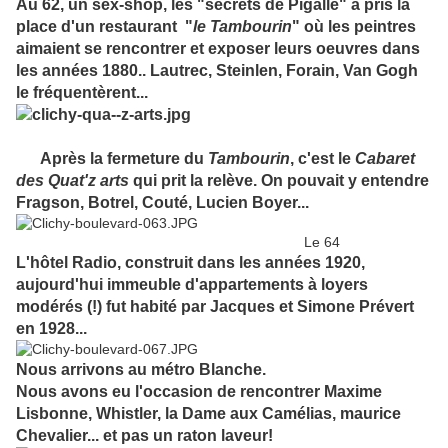
Au 62, un sex-shop, les "secrets de Pigalle" a pris la
place d'un restaurant "
le Tambourin
" où les peintres
aimaient se rencontrer et exposer leurs oeuvres dans
les années 1880.. Lautrec, Steinlen, Forain, Van Gogh
le fréquentèrent...
Après la fermeture du
Tambourin
, c'est le
Cabaret
des Quat'z arts
qui prit la relève. On pouvait y entendre
Fragson, Botrel, Couté, Lucien Boyer...
Le 64
L'hôtel Radio, construit dans les années 1920,
aujourd'hui immeuble d'appartements à loyers
modérés (!) fut habité par Jacques et Simone Prévert
en 1928...
Nous arrivons au métro Blanche.
Nous avons eu l'occasion de rencontrer Maxime
Lisbonne, Whistler, la Dame aux Camélias, maurice
Chevalier... et pas un raton laveur!