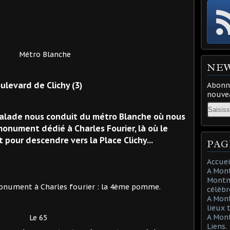
anche
NE
ulevard de Clichy (3)
Abonne
nouvea
Email
balade nous conduit du métro Blanche où nous
monument dédié à Charles Fourier, là où le
 pour descendre vers la Place Clichy...
PAG
Accuei
A Mont
Montma
 fourier : la 4ème pomme.
célèbr
A Mon
lieux 
A Mont
65
Liens.