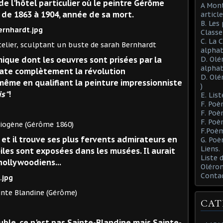
de l'hôtel particulier où le peintre Gérôme
A Mont
t de 1863 à 1904, année de sa mort.
article
B. Les
Class
C. La 
culptant un buste de sarah Bernhardt
alphab
que dont les oeuvres sont prisées par la
D. Olé
alphab
 rate complètement la révolution
D. Olé
 même en qualifiant la peinture impressionniste
)
is"
!
E. List
F. Poè
F. Poè
F. Poè
ôme 1860)
F.Poèm
é et il trouve ses plus fervents admirateurs en
G. Poè
Liens.
les sont exposées dans les musées. Il aurait
Liste
hollywoodiens...
Oléron
Conta
e (Gérôme)
CAT
ble, ce n'est pas Sainte-Blandine mais Sainte-