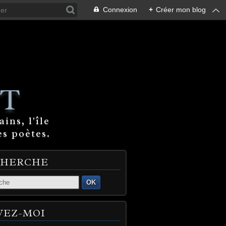
Connexion
+
Créer mon blog
T
ins, l'île
es poètes.
CHERCHE
OK
VEZ-MOI