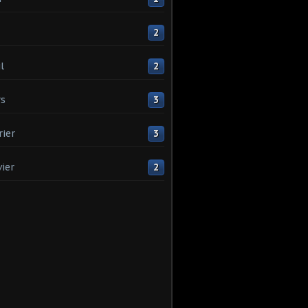
2
l
2
s
3
rier
3
vier
2