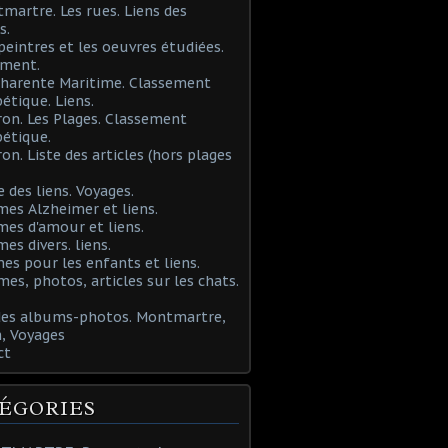
martre. Les rues. Liens des
s.
 peintres et les oeuvres étudiées.
ement.
Charente Maritime. Classement
étique. Liens.
ron. Les Plages. Classement
étique.
ron. Liste des articles (hors plages
e des liens. Voyages.
mes Alzheimer et liens.
mes d'amour et liens.
mes divers. liens.
es pour les enfants et liens.
mes, photos, articles sur les chats.
 des albums-photos. Montmartre,
, Voyages
ct
ÉGORIES