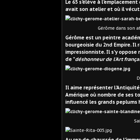
Le 65 s'élève à l'emplacement 
avait son atelier et où il vécu
Gérôme dans son atelier, s
Gérôme est un peintre académi
bourgeoisie du 2nd Empire. Il
impressionniste. Il s'y oppose
de "
déshonneur de l'Art frança
Diogène (Gér
Il aime représenter l'Antiquit
Amérique où nombre de ses toi
influencé les grands peplums 
Sainte Blandin
Au rez-de-chaussée de l'immeu