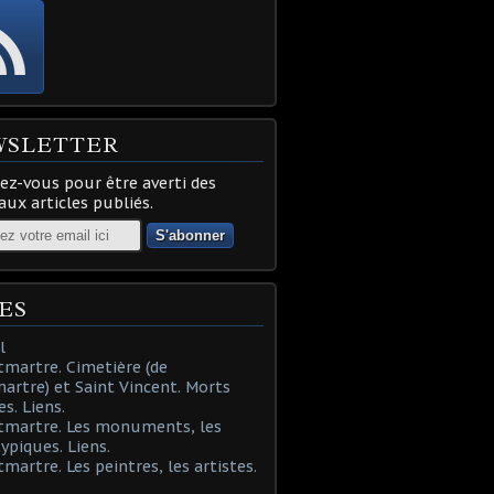
WSLETTER
z-vous pour être averti des
ux articles publiés.
ES
l
martre. Cimetière (de
rtre) et Saint Vincent. Morts
es. Liens.
tmartre. Les monuments, les
typiques. Liens.
martre. Les peintres, les artistes.