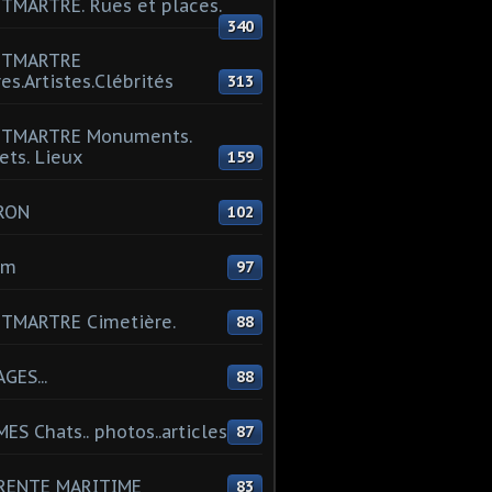
MARTRE. Rues et places.
340
TMARTRE
res.Artistes.Clébrités
313
TMARTRE Monuments.
ets. Lieux
159
RON
102
um
97
TMARTRE Cimetière.
88
GES...
88
ES Chats.. photos..articles
87
RENTE MARITIME
83