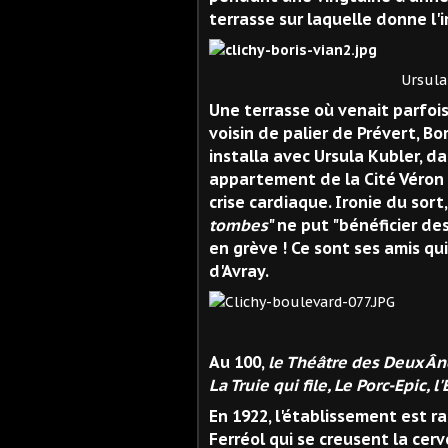
terrasse sur laquelle donne l
Ursula Kubler et Bor
Une terrasse où venait parfois é
voisin de palier de Prévert, Bo
installa avec Ursula Kubler, d
appartement de la Cité Véron 
crise cardiaque. Ironie du sort,
tombes
" ne put "bénéficier d
en grève ! Ce sont ses amis qui
d'Avray.
Le 1
Au 100,
le Théâtre des Deux Ân
La Truie qui file, Le Porc-Epic, l
En 1922, l'établissement est 
Ferréol qui se creusent la cerv