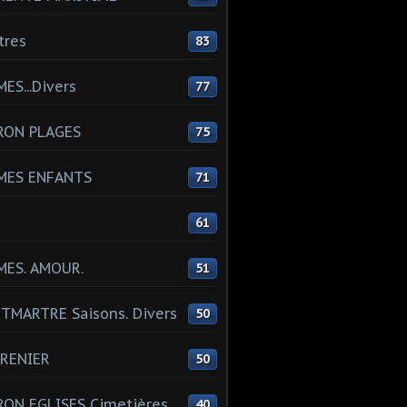
tres
83
ES...Divers
77
RON PLAGES
75
MES ENFANTS
71
61
MES. AMOUR.
51
MARTRE Saisons. Divers
50
RENIER
50
ON EGLISES Cimetières
40