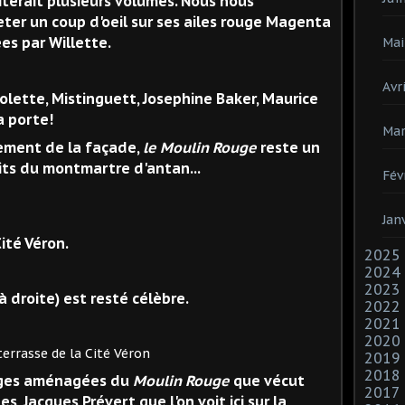
iterait plusieurs volumes. Nous nous
ter un coup d'oeil sur ses ailes rouge Magenta
es par Willette.
Mai
Avri
 Colette, Mistinguett, Josephine Baker, Maurice
a porte!
Mar
sement de la façade,
le Moulin Rouge
reste un
its du montmartre d'antan...
Fév
Jan
ité Véron.
2025
2024
2023
à droite) est resté célèbre.
2022
2021
2020
 de la Cité Véron
2019
2018
loges aménagées du
Moulin Rouge
que vécut
2017
, Jacques Prévert que l'on voit ici sur la