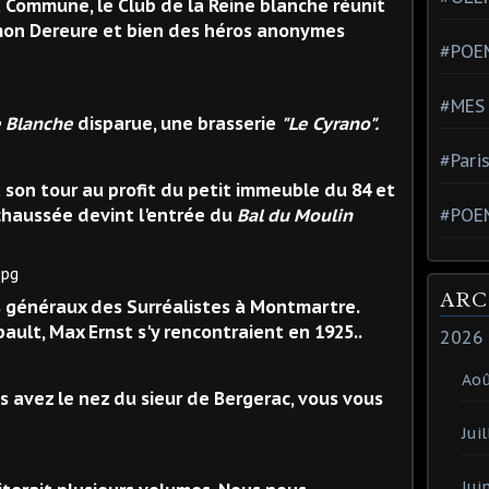
a Commune, le Club de la Reine blanche réunit
imon Dereure et bien des héros anonymes
#POEM
#MES
e Blanche
disparue, une brasserie
"Le Cyrano".
#Pari
 son tour au profit du petit immeuble du 84 et
-chaussée devint l'entrée du
Bal du Moulin
#POE
ARC
s généraux des Surréalistes à Montmartre.
ult, Max Ernst s'y rencontraient en 1925..
2026
Ao
us avez le nez du sieur de Bergerac, vous vous
Juil
Jui