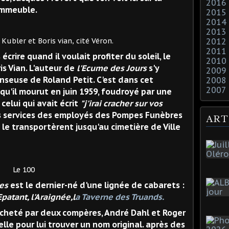
2016
'immeuble.
2015
2014
2013
is vian, cité Véron.
2012
2011
crire quand il voulait profiter du soleil, le
2010
ris Vian. L'auteur de
l'Ecume des Jours
s'y
2009
anseuse de Roland Petit. C'est dans cet
2008
2007
qu'il mourut en juin 1959, foudroyé par une
 celui qui avait écrit
"j'irai cracher sur vos
es services des employés des Pompes Funèbres
ART
 le transportèrent jusqu'au cimetière de Ville
00
es
est le dernier-né d'une lignée de cabarets :
'Epatant, l'Araignée,l
a Taverne des Truands.
racheté par deux compères, André Dahl et Roger
elle pour lui trouver un nom original. après des