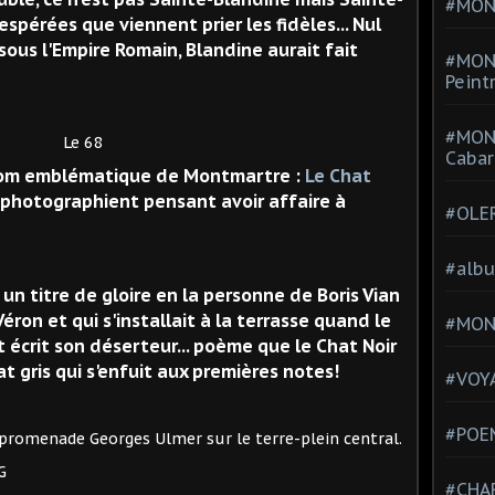
#MONT
spérées que viennent prier les fidèles... Nul
 sous l'Empire Romain, Blandine aurait fait
#MON
Peint
#MON
68
Cabar
e nom emblématique de Montmartre :
Le Chat
 photographient pensant avoir affaire à
#OLE
#alb
un titre de gloire en la personne de Boris Vian
Véron et qui s'installait à la terrasse quand le
#MON
t écrit son déserteur... poème que le Chat Noir
t gris qui s'enfuit aux premières notes!
#VOYA
#POEM
nade Georges Ulmer sur le terre-plein central.
#CHA