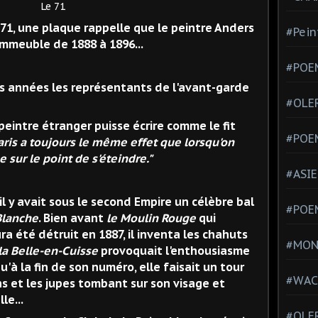
71
71, une plaque rappelle que le peintre Anders
#Pein
immeuble de 1888 à 1896...
#POEM
des années les représentants de l'avant-garde
#OLE
peintre étranger puisse écrire comme le fit
#POE
ris a toujours le même effet que lorsqu'on
 sur le point de s'éteindre."
#ASIE
il y avait sous le second Empire un célèbre bal
#POE
 Blanche
. Bien avant
le Moulin Rouge
qui
ra été détruit en 1887, il inventa les chahuts
#MONT
 la Belle-en-Cuisse
provoquait l'enthousiasme
'à la fin de son numéro, elle faisait un tour
#WAC
ons et les jupes tombant sur son visage et
le...
#OLER