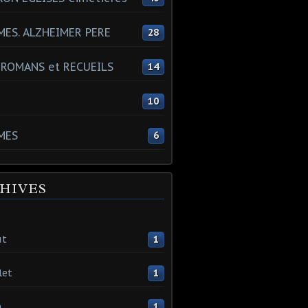
ES. ALZHEIMER PERE
28
 ROMANS et RECUEILS
14
s
10
MES
6
HIVES
ût
1
let
1
n
1