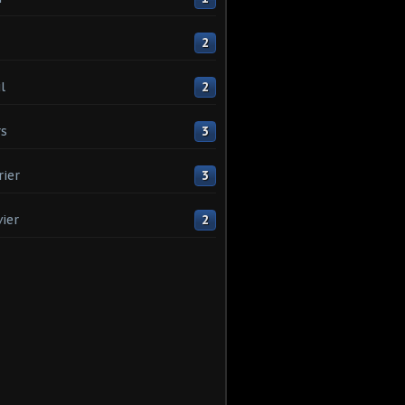
2
l
2
s
3
rier
3
vier
2