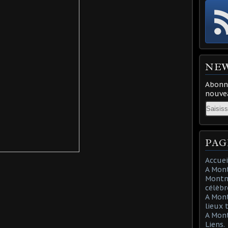
NE
Abonne
nouvea
Email
PAG
Accuei
A Mont
Montma
célèbr
A Mon
lieux 
A Mont
Liens.