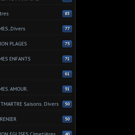
tres
83
ES...Divers
77
RON PLAGES
75
MES ENFANTS
71
61
MES. AMOUR.
51
MARTRE Saisons. Divers
50
RENIER
50
ON EGLISES Cimetières
40