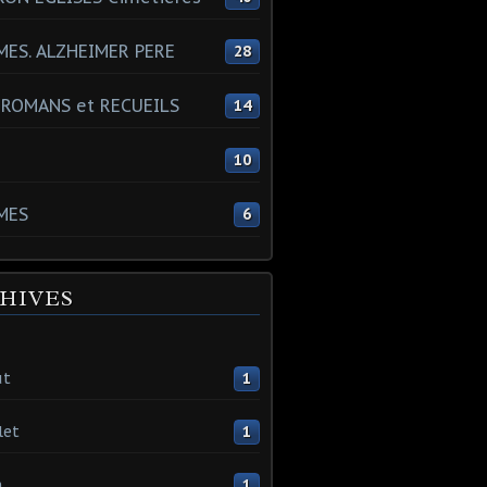
ES. ALZHEIMER PERE
28
 ROMANS et RECUEILS
14
s
10
MES
6
HIVES
ût
1
let
1
n
1