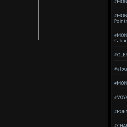
#MONT
#MON
Peint
#MON
Cabar
#OLE
#alb
#MON
#VOYA
#POEM
#CHA