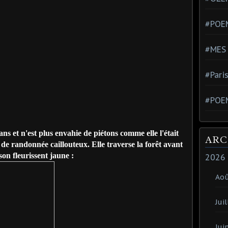
#POEM
#MES
#Pari
#POE
ns et n'est plus envahie de piétons comme elle l'était
ARC
de randonnée caillouteux. Elle traverse la forêt avant
son fleurissent jaune :
2026
Ao
Juil
Jui