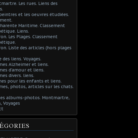
martre. Les rues. Liens des
s.
 peintres et les oeuvres étudiées.
ement.
Charente Maritime. Classement
étique. Liens.
ron. Les Plages. Classement
étique.
ron. Liste des articles (hors plages
e des liens. Voyages.
mes Alzheimer et liens.
mes d'amour et liens.
mes divers. liens.
es pour les enfants et liens.
mes, photos, articles sur les chats.
 des albums-photos. Montmartre,
, Voyages
ct
ÉGORIES