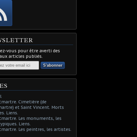
WSLETTER
z-vous pour être averti des
ux articles publiés.
ES
l
martre. Cimetière (de
rtre) et Saint Vincent. Morts
es. Liens.
tmartre. Les monuments, les
typiques. Liens.
martre. Les peintres, les artistes.