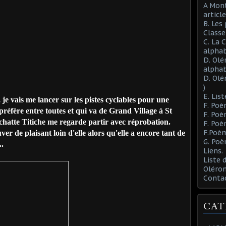
A Mont
article
B. Les
Class
C. La 
alphab
D. Olé
alphab
D. Olé
)
E. List
 vais me lancer sur les pistes cyclables pour une
F. Poè
préfère entre toutes et qui va de Grand Village à St
F. Poè
chatte Titiche me regarde partir avec réprobation.
F. Poè
F.Poèm
er de plaisant loin d'elle alors qu'elle a encore tant de
G. Poè
..
Liens.
Liste
Oléron
Conta
CAT