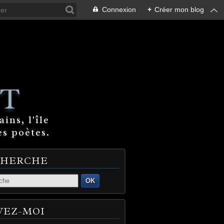
Connexion
+
Créer mon blog
T
ins, l'île
es poètes.
CHERCHE
OK
VEZ-MOI