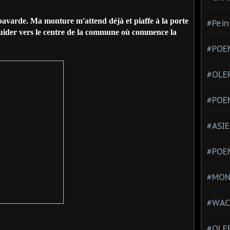
avarde. Ma monture m'attend déjà et piaffe à la porte
#Pein
 guider vers le centre de la commune où commence la
#POEM
#OLE
#POE
#ASIE
#POE
#MONT
#WAC
#OLER