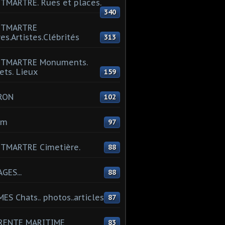
MARTRE. Rues et places.
340
TMARTRE
res.Artistes.Clébrités
313
TMARTRE Monuments.
ets. Lieux
159
RON
102
um
97
TMARTRE Cimetière.
88
GES...
88
ES Chats.. photos..articles
87
RENTE MARITIME
83