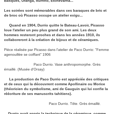
Basques, Uranga, Iturrino, Etchevarria...
Les soirées sont mémorables dans ces baraques de bric et
de broc où Picasso occupe un atelier exigu...
Quand en 1904, Durrio quitte le Bateau-Lavoir, Picasso
loue l'atelier un peu plus grand de son ami. Les deux
hommes resteront proches et dans les années 1910, ils
collaboreront à la création de bijoux et de céramiques.
Pièce réalisée par Picasso dans l'atelier de Paco Durrio: "Femme
agenouillée se coiffant" 1906
Paco Durrio. Vase anthropomorphe. Grès
émaillé. (Musée d'Orsay)
La production de Paco Durrio est appréciée des critiques
et de ceux qui la découvrent comme Apollinaire ou Morice
(théoricien du symbolisme, ami de Gauguin qui lui confie la
réécriture de ses manuscrits tahitiens).
Paco Durrio. Tête. Grès émaillé.
Durrio avait appris la technique de la céramique, comme