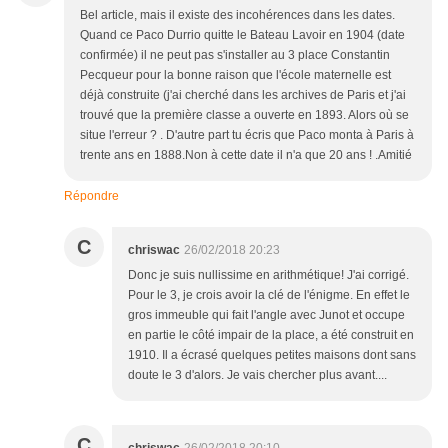
Bel article, mais il existe des incohérences dans les dates.
Quand ce Paco Durrio quitte le Bateau Lavoir en 1904 (date
confirmée) il ne peut pas s'installer au 3 place Constantin
Pecqueur pour la bonne raison que l'école maternelle est
déjà construite (j'ai cherché dans les archives de Paris et j'ai
trouvé que la première classe a ouverte en 1893. Alors où se
situe l'erreur ? . D'autre part tu écris que Paco monta à Paris à
trente ans en 1888.Non à cette date il n'a que 20 ans ! .Amitié
Répondre
C
chriswac
26/02/2018 20:23
Donc je suis nullissime en arithmétique! J'ai corrigé.
Pour le 3, je crois avoir la clé de l'énigme. En effet le
gros immeuble qui fait l'angle avec Junot et occupe
en partie le côté impair de la place, a été construit en
1910. Il a écrasé quelques petites maisons dont sans
doute le 3 d'alors. Je vais chercher plus avant....
C