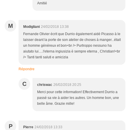
Amitié
M
Modigliani
24/02/2018 13:38
Fernande Olivier écrit que Durrio également aidé Picasso à le
laisser deant la porte de son atelier de choses à manger...était
un homme généreux et bon<br /> Purtroppo nessuno ha
aiutato lui.....l'eterna ingiusizia è sempre eterna , Christian!<br
/> Tanti tanti saluti e amicizia
Répondre
C
chriswac
26/02/2018 20:25
Merci pour cette information! Effectivement Durrio a
passé sa vie à aider les autres. Un homme bon, une
belle âme. Grazie mille!
P
Pierre
24/02/2018 13:33