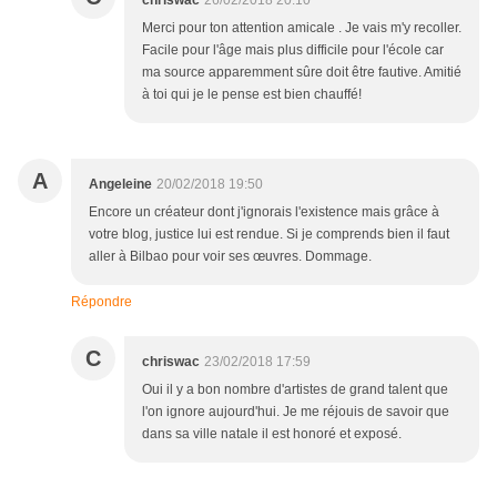
chriswac
26/02/2018 20:10
Merci pour ton attention amicale . Je vais m'y recoller.
Facile pour l'âge mais plus difficile pour l'école car
ma source apparemment sûre doit être fautive. Amitié
à toi qui je le pense est bien chauffé!
A
Angeleine
20/02/2018 19:50
Encore un créateur dont j'ignorais l'existence mais grâce à
votre blog, justice lui est rendue. Si je comprends bien il faut
aller à Bilbao pour voir ses œuvres. Dommage.
Répondre
C
chriswac
23/02/2018 17:59
Oui il y a bon nombre d'artistes de grand talent que
l'on ignore aujourd'hui. Je me réjouis de savoir que
dans sa ville natale il est honoré et exposé.