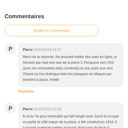
Commentaires
Ajouter un commentaire
P
Pierre
03/03/2018 16:37
Merci de ta réponse. Ne pouvant mettre des vues en ligne, je
t'envoie par mail une vue de la place C.Pecqueur vers l'Est
(avec les immeubles déjà construits) et une autre vue vers
l'Ouest où l'on distingue bien les baraques du Maquis qui
bordent la place. Amitié
Répondre
P
Pierre
01/03/2018 22:26
tu écris "le gros immeuble qui fait l'angle avec Junot et occupe
en partie le côté impair de la place, a été construit en 1910. Il
a écrasé quelques petites maisons dont sans doute le 3