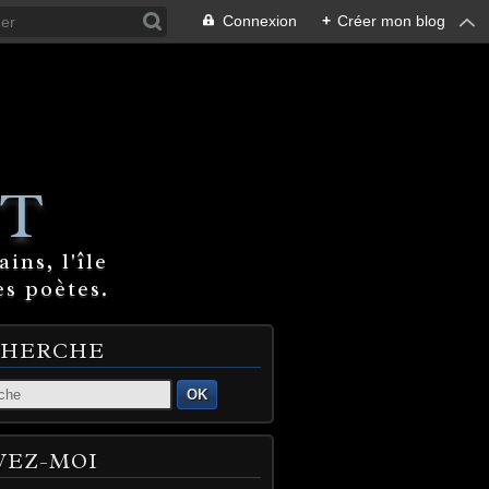
Connexion
+
Créer mon blog
T
ins, l'île
es poètes.
CHERCHE
OK
VEZ-MOI