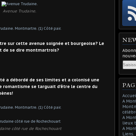
Avenue Trudaine.
NE
e sur cette avenue soignée et bourgeoise? Le
it de se dire montmartrois?
Abonne
nouvea
Email
vité a débordé de ses limites et a colonisé une
PAG
le romantisme se targuait d'être le centre du
hènes!
Accuei
A Mont
Montma
célèbr
A Mon
lieux 
A Mont
daine côté rue de Rochechouart
Liens.