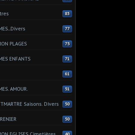
tres
83
ES...Divers
77
RON PLAGES
75
MES ENFANTS
71
61
MES. AMOUR.
51
MARTRE Saisons. Divers
50
RENIER
50
ON EGLISES Cimetières
40