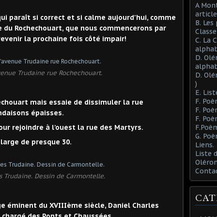
A Mont
article
 qui paraît si correct et si calme aujourd'hui, comme
B. Les
ble du Rochechouart, que nous commencerons par
Class
revenir la prochaine fois côté impair!
C. La 
alphab
D. Olé
alphab
venue Trudaine rue Rochechouart.
D. Olé
)
E. List
F. Poè
houart mais essaie de dissimuler la rue
F. Poè
ondaisons épaisses.
F. Poè
our rejoindre à l'ouest la rue des Martyrs.
F.Poèm
G. Poè
 large de presque 30.
Liens.
Liste
Oléron
Conta
s Trudaine. Dessin de Carmontelle.
CAT
e éminent du XVIIIème siècle, Daniel Charles
s chargé des Ponts et Chaussées.