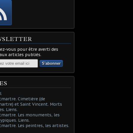
WSLETTER
z-vous pour être averti des
ux articles publiés.
ES
l
martre. Cimetière (de
rtre) et Saint Vincent. Morts
es. Liens.
tmartre. Les monuments, les
typiques. Liens.
martre. Les peintres, les artistes.