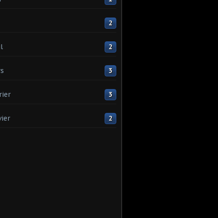
2
l
2
s
3
rier
3
vier
2