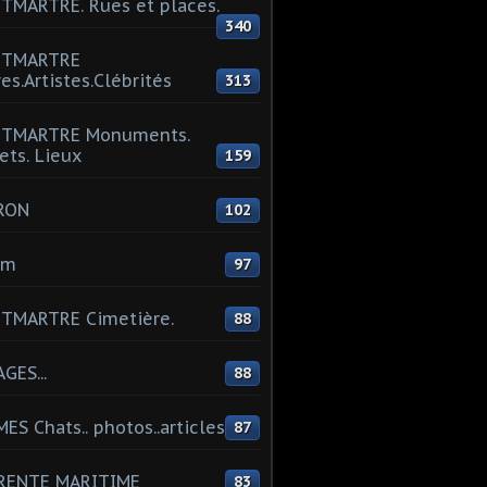
MARTRE. Rues et places.
340
TMARTRE
res.Artistes.Clébrités
313
TMARTRE Monuments.
ets. Lieux
159
RON
102
um
97
TMARTRE Cimetière.
88
GES...
88
ES Chats.. photos..articles
87
RENTE MARITIME
83