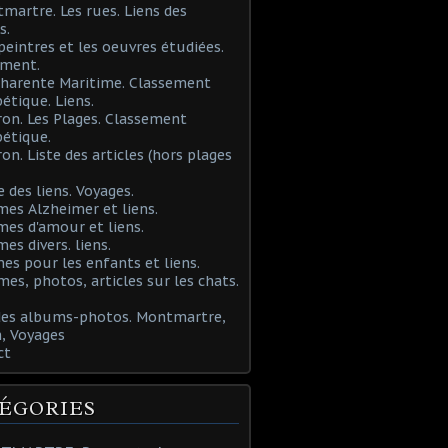
martre. Les rues. Liens des
s.
 peintres et les oeuvres étudiées.
ement.
Charente Maritime. Classement
étique. Liens.
ron. Les Plages. Classement
étique.
ron. Liste des articles (hors plages
e des liens. Voyages.
mes Alzheimer et liens.
mes d'amour et liens.
mes divers. liens.
es pour les enfants et liens.
mes, photos, articles sur les chats.
 des albums-photos. Montmartre,
, Voyages
ct
ÉGORIES