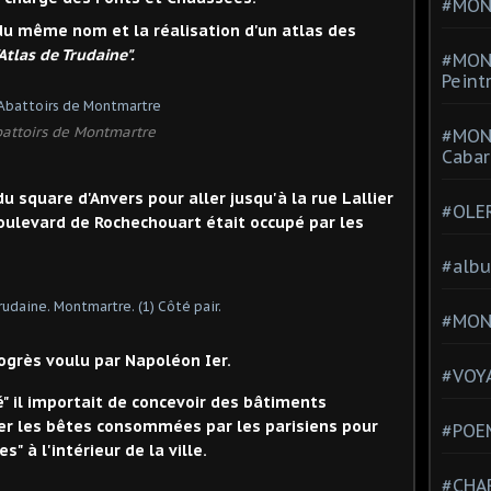
#MONT
e du même nom et la réalisation d'un atlas des
Atlas de Trudaine".
#MON
Peint
attoirs de Montmartre
#MON
Cabar
u square d'Anvers pour aller jusqu'à la rue Lallier
#OLE
boulevard de Rochechouart était occupé par les
#alb
#MON
rogrès voulu par Napoléon Ier.
#VOYA
" il importait de concevoir des bâtiments
r les bêtes consommées par les parisiens pour
#POEM
 à l'intérieur de la ville.
#CHA