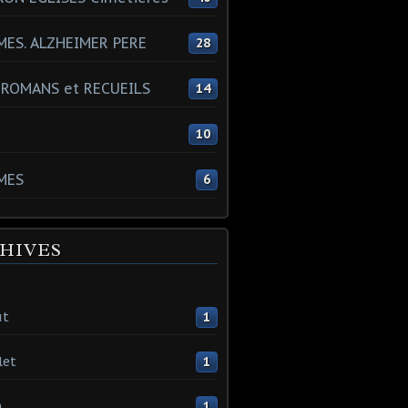
ES. ALZHEIMER PERE
28
 ROMANS et RECUEILS
14
s
10
MES
6
HIVES
ût
1
let
1
n
1