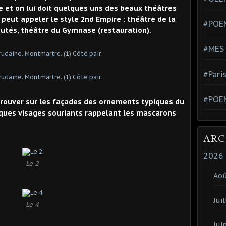
ne et on lui doit quelques uns des beaux théâtres
 peut appeler le style 2nd Empire : théâtre de la
#POEM
utés, théâtre du Gymnase (restauration).
#MES
#Pari
#POE
trouver sur les façades des ornements typiques du
ques visages souriants rappelant les mascarons
ARC
2026
Le 2
Ao
Juil
Le 4
Jui