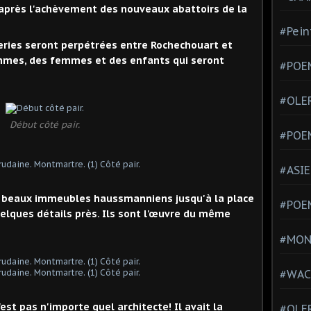
7 après l'achèvement des nouveaux abattoirs de la
#Pein
eries seront perpétrées entre Rochechouart et
mmes, des femmes et des enfants qui seront
#POEM
#OLE
Début côté pair.
#POE
#ASIE
de beaux immeubles haussmanniens jusqu'à la place
#POE
uelques détails près. Ils sont l'œuvre du même
#MONT
#WAC
est pas n'importe quel architecte! Il avait la
#OLER