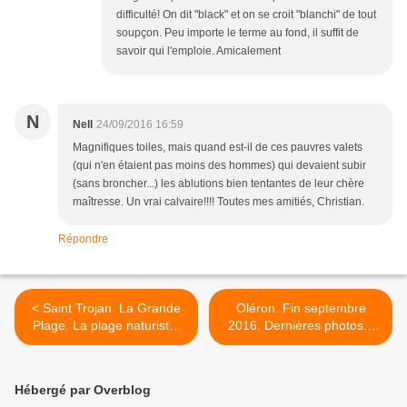
difficulté! On dit "black" et on se croit "blanchi" de tout
soupçon. Peu importe le terme au fond, il suffit de
savoir qui l'emploie. Amicalement
N
Nell
24/09/2016 16:59
Magnifiques toiles, mais quand est-il de ces pauvres valets
(qui n'en étaient pas moins des hommes) qui devaient subir
(sans broncher...) les ablutions bien tentantes de leur chère
maîtresse. Un vrai calvaire!!!! Toutes mes amitiés, Christian.
Répondre
< Saint Trojan. La Grande
Oléron. Fin septembre
Plage. La plage naturiste.
2016. Dernières photos...
2016.
avant le retour à
Montmartre. >
Hébergé par Overblog