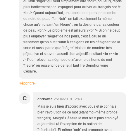
du latin "niger" qui veut simplement dire "noir" (couleur), repris
plus tardivement par l'espagnol pour arriver au français.<br />
<br /> Quand aujourd'hui, on appelle une personne sombre
ou noire de peau, "un Noir", on fait exactement la même
chose qu'en disant "un Nègre" : on la désigne par sa couleur
de peau.<br /> Le problème est ailleurs ?<br /> Si on ne peut
plus employer "nègre" de nos jours, c'est à cause du
traitement qu'on a fait subir à ces gens en les désignant de la
sorte et aussi parce que "nègre" était dit de manière très
péjorative et souvent assorti d'un adjectif insultant.<br /> <br
/> Pour relever sa négritude et n'avoir plus honte du mot
"nègre" ou ressentir de gêne, il faut lire Senghor voire
Césaire.
Répondre
C
chriswac
25/04/2019 12:43
Mais je suis bien d'accord avec vous et je connais
bien l'évolution de ce mot (étant moi-même prof de
français). Malgré Césaire le mot n'est plus employé
aujourd'hui (à l'exception de la notion de
"négritude"). Et même "noir" est prononcé avec